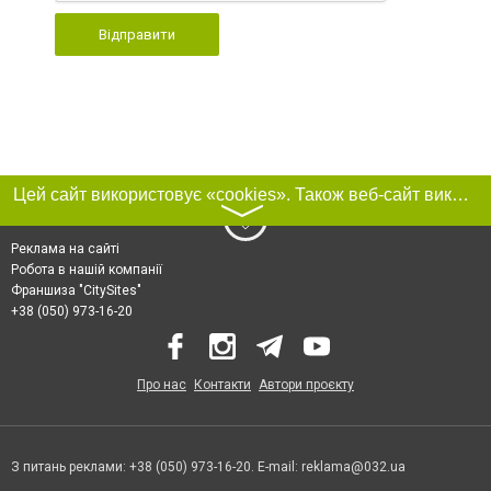
Відправити
Цей сайт використовує «cookies». Також веб-сайт використовує інтернет-сервіс для збору технічних даних стосовно відвідувачів з метою отримання маркетингової та статистичної інформації. Умови обробки даних відвідувачів сайту див.
〉
Реклама на сайті
Робота в нашій компанії
Франшиза "CitySites"
+38 (050) 973-16-20
Про нас
Контакти
Автори проєкту
З питань реклами: +38 (050) 973-16-20. E-mail:
reklama@032.ua