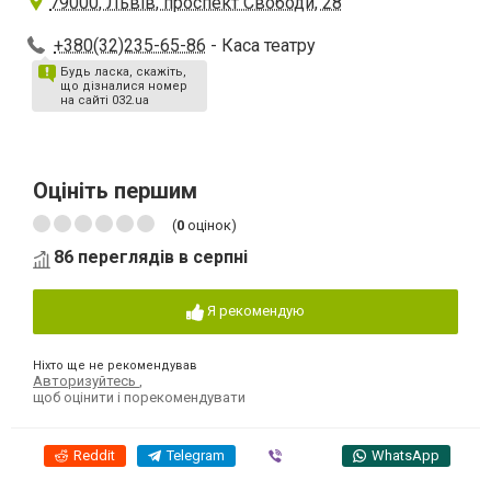
79000, Львів, проспект Свободи, 28
+380(32)235-65-86
- Каса театру
Будь ласка, скажіть,
що дізналися номер
на сайті 032.ua
Оцініть першим
(
0
оцінок)
86 переглядів в серпні
Я рекомендую
Ніхто ще не рекомендував
Авторизуйтесь
,
щоб оцінити і порекомендувати
Reddit
Telegram
Viber
WhatsApp