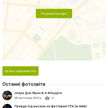
Показати на карті
Це моє підприємство
Останні фотозвіти
опера Дон Жуан В.А.Моцарта
28 листопада 2019 р.
43
Правда під маскою на фестивалі ГРА (м.Київ)