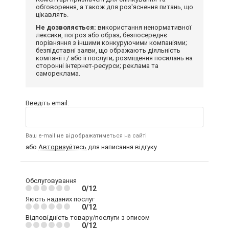
обговорення, а також для роз'яснення питань, що
цікавлять.
Не дозволяється:
використання ненормативної
лексики, погроз або образ; безпосереднє
порівняння з іншими конкуруючими компаніями;
безпідставні заяви, що ображають діяльність
компанії і / або її послуги; розміщення посилань на
сторонні інтернет-ресурси; реклама та
самореклама.
Введіть email:
Ваш e-mail не відображатиметься на сайті
або
Авторизуйтесь
для написання відгуку
Обслуговування
0/12
Якість наданих послуг
0/12
Відповідність товару/послуги з описом
0/12