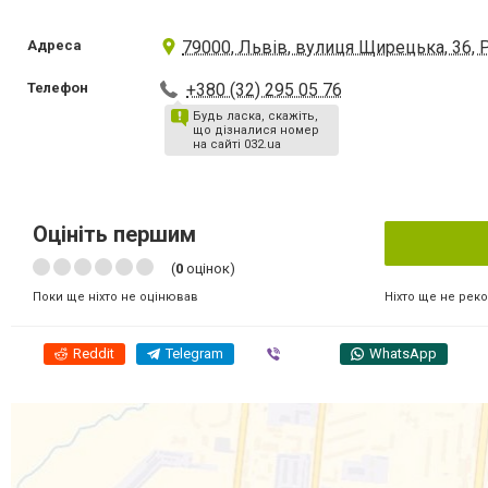
Адреса
79000, Львів, вулиця Щирецька, 36,
Телефон
+380 (32) 295 05 76
Будь ласка, скажіть,
що дізналися номер
на сайті 032.ua
Оцініть першим
(
0
оцінок)
Ніхто ще не рек
Поки ще ніхто не оцінював
Reddit
Telegram
Viber
WhatsApp