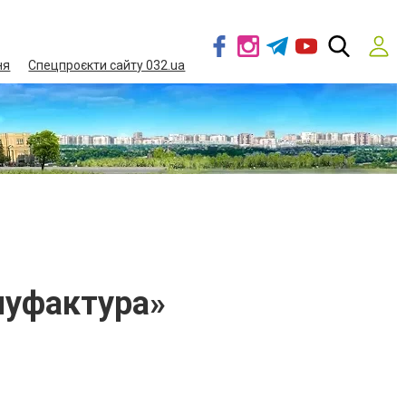
ня
Спецпроєкти сайту 032.ua
нуфактура»