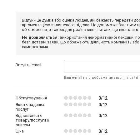
Відгук - це думка або оцінка людей, які бажають передати 
аргументацією залишеного відгука. Це допоможе багатьом пр
обговорення, а також для роз'яснення питань, що цікавлять.
Не дозволяється:
використання ненормативної лексики, по
безпідставні заяви, що ображають діяльність компанії і / або
самореклама.
Введіть email:
Ваш e-mail не відображатиметься на сайті
Обслуговування
0/12
Якість наданих
0/12
послуг
Відповідність
0/12
товару/послуги з
описом
Ціна
0/12