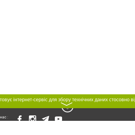
〉
нас :
и
Автори проєкту