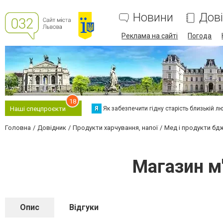
Новини
Дов
Реклама на сайті
Погода
18
Я
Як забезпечити гідну старість близькій л
Наші спецпроєкти
Головна
Довідник
Продукти харчування, напої
Мед і продукти бд
Магазин м
Опис
Відгуки