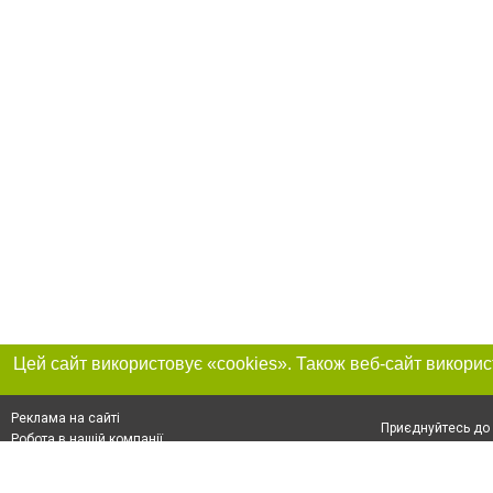
Реклама на сайті
Приєднуйтесь до 
Робота в нашій компанії
Франшиза "CitySites"
Про нас
Контакт
+38 (050) 973-16-20