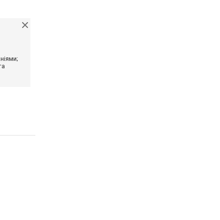
ніями;
та