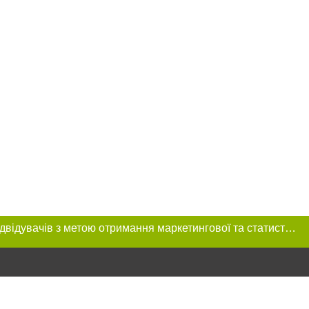
Цей сайт використовує «cookies». Також веб-сайт використовує інтернет-сервіс для збору технічних даних стосовно відвідувачів з метою отримання маркетингової та статистичної інформації. Умови обробки даних відвідувачів сайту див.