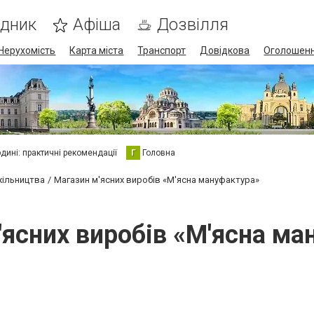
ідник
Афіша
Дозвілля
Нерухомість
Карта міста
Транспорт
Довідкова
Оголошен
юдині: практичні рекомендації
Г
Головна
жільництва
Магазин м'ясних виробів «М'ясна мануфактура»
'ясних виробів «М'ясна ма