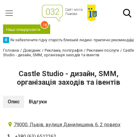
18
Наші спецпроєкти
Я
Як забезпечити гідну старість близькій людині: практичні рекомендації
Головна
Довідник
Реклама, поліграфія
Рекламні послуги
Castle
Studio - дизайн, SMM, організація заходів та івентів
Castle Studio - дизайн, SMM,
організація заходів та івентів
Опис
Відгуки
79000, Львів, вулиця Данилишина, 6, 2 поверх
+380 (63) 6512262