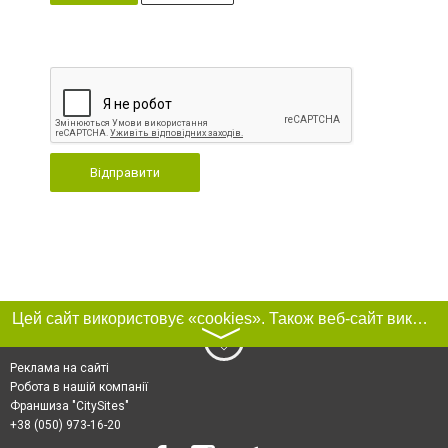
Відправити
Цей сайт використовує «cookies». Також веб-сайт використовує інтернет-сервіс для збору технічних даних стосовно відвідувачів з метою отримання маркетингової та статистичної інформації. Умови обробки даних відвідувачів сайту див.
〉
Реклама на сайті
Робота в нашій компанії
Франшиза "CitySites"
+38 (050) 973-16-20