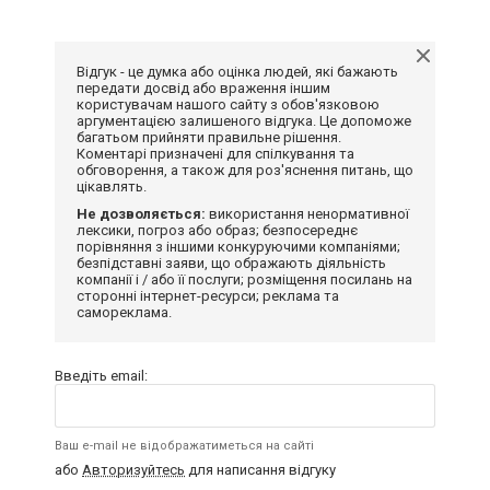
Відгук - це думка або оцінка людей, які бажають
передати досвід або враження іншим
користувачам нашого сайту з обов'язковою
аргументацією залишеного відгука. Це допоможе
багатьом прийняти правильне рішення.
Коментарі призначені для спілкування та
обговорення, а також для роз'яснення питань, що
цікавлять.
Не дозволяється:
використання ненормативної
лексики, погроз або образ; безпосереднє
порівняння з іншими конкуруючими компаніями;
безпідставні заяви, що ображають діяльність
компанії і / або її послуги; розміщення посилань на
сторонні інтернет-ресурси; реклама та
самореклама.
Введіть email:
Ваш e-mail не відображатиметься на сайті
або
Авторизуйтесь
для написання відгуку