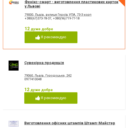
Фенікс-смарт - виготовлення пластикових карток
у Львові
79000, Львів, вулиця Героїв УПА, 73-3 корп
+380(67)373-78-37
,
+380(96)719-77-18
12
дуже добре
Я рекомендую
Сувенірна продукція
79060, Львів, Городоцька, 242
0977410048
12
дуже добре
Я рекомендую
Виготовлення офісних штампів Штамп-Майстер