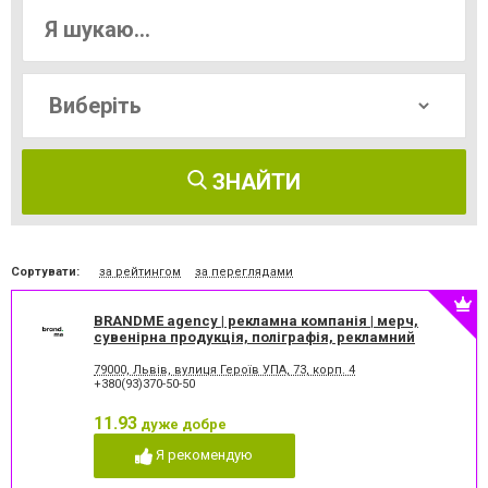
ЗНАЙТИ
Сортувати:
за рейтингом
за переглядами
BRANDME agency | рекламна компанія | мерч,
сувенірна продукція, поліграфія, рекламний
текстиль
79000, Львів, вулиця Героїв УПА, 73, корп. 4
+380(93)370-50-50
11.93
дуже добре
Я рекомендую