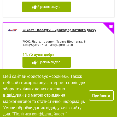
Я рекомендую
Фіксет - послуги широкоформатного друку
79000, Львів, проспект Тараса Шевченка, 8
+380(97)389-97-33
,
+380(66)048-04-08
11.75
дуже добре
Я рекомендую
Цей сайт використовує «cookies». Також
веб-сайт використовує інтернет-сервіс для
ТОВ «Фотоніка»
збору технічних даних стосовно
відвідувачів з метою отримання
Прийняти
вулиця Данила Апостола, 6
+380 (67) 30-55-444
маркетингової та статистичної інформації.
Умови обробки даних відвідувачів сайту
Я рекомендую
Фільтри
див.
"Політика конфіденційності"