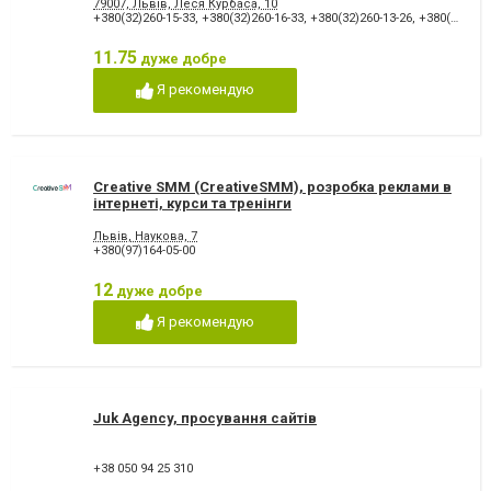
79007, Львів, Леся Курбаса, 10
+380(32)260-15-33
,
+380(32)260-16-33
,
+380(32)260-13-26
,
+380(50)322-30-89
11.75
дуже добре
Я рекомендую
Creative SMM (CreativeSMM), розробка реклами в
інтернеті, курси та тренінги
Львів, Наукова, 7
+380(97)164-05-00
12
дуже добре
Я рекомендую
Juk Agency, просування сайтів
+38 050 94 25 310