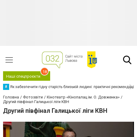
18
Наші спецпроєкти
Я
Як забезпечити гідну старість близькій людині: практичні рекомендації
Головна
Фотозвіти
Кінотеатр «Кінопалац ім. О. Довженка»
Другий півфінал Галицької ліги КВН
Другий півфінал Галицької ліги КВН