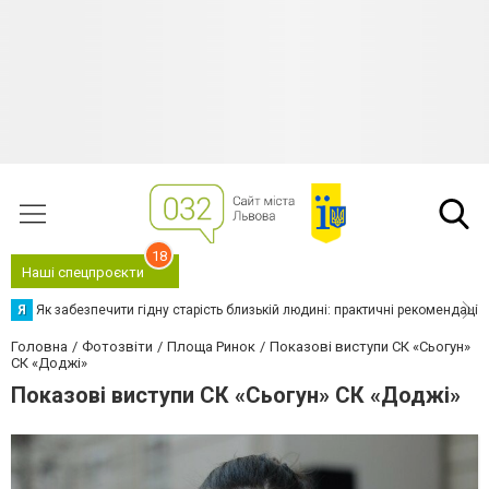
18
Наші спецпроєкти
Я
Як забезпечити гідну старість близькій людині: практичні рекомендації
Головна
Фотозвіти
Площа Ринок
Показові виступи СК «Сьогун»
СК «Доджі»
Показові виступи СК «Сьогун» СК «Доджі»