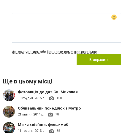
Авторизуватись
або
Написати коментар анонімно
Відправити
Ще в цьому місці
Фотоакція до дня Св. Миколая
19 грудня 2015 р.
150
Обливальний понеділок з Метро
21 квітня 2014 р.
78
Ми - львів'яни, флеш-моб
11 травня 2013 р.
35