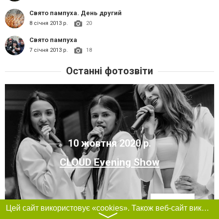
Свято пампуха. День другий
8 січня 2013 р.
20
Свято пампуха
7 січня 2013 р.
18
Останні фотозвіти
10 жовтня 2020 р.
CLOUD Evening Show
Фільтри
Цей сайт використовує «cookies». Також веб-сайт використовує інтернет-сервіс для збору технічних даних стосовно відвідувачів з метою отримання маркетингової та статистичної інформації. Умови обробки даних відвідувачів сайту див.
〉