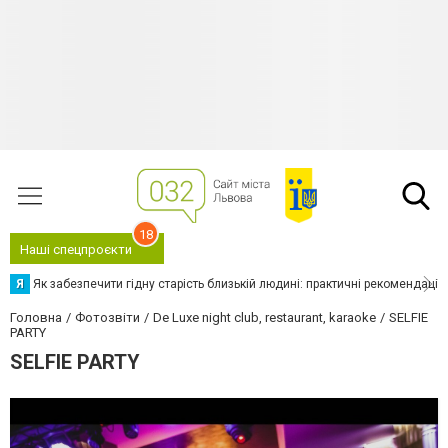
18
Наші спецпроєкти
Я
Як забезпечити гідну старість близькій людині: практичні рекомендації
Головна
Фотозвіти
De Luxe night club, restaurant, karaoke
SELFIE
PARTY
SELFIE PARTY