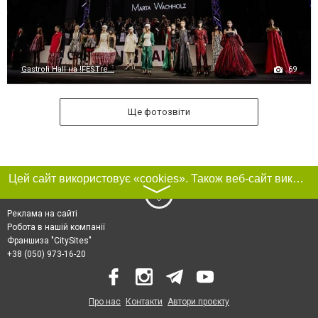
69
Gastroli Hall на !FESTre...
Ще фотозвіти
Цей сайт використовує «cookies». Також веб-сайт використовує інтернет-сервіс для збору технічних даних стосовно відвідувачів з метою отримання маркетингової та статистичної інформації. Умови обробки даних відвідувачів сайту див.
〉
Реклама на сайті
Робота в нашій компанії
Франшиза "CitySites"
+38 (050) 973-16-20
Про нас
Контакти
Автори проєкту