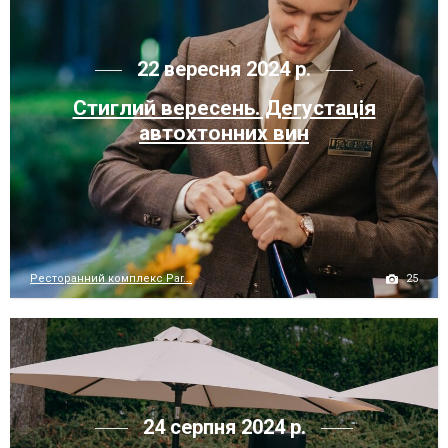
22 вересня 2024 р.
Стиглий вересень. Дегустація
автохтонних вин
25
Ресторанний комплекс Par...
24 серпня 2024 р.