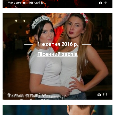
44
Малевич - нічний клуб та...
1 жовтня 2016 р.
Пісенний заспів
119
Пивоварня-ресторан Старг...