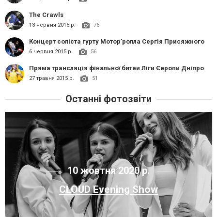
The Crawls
13 червня 2015 р.
76
Концерт соліста гурту Мотор'ролла Сергія Присяжного
6 червня 2015 р.
56
Пряма трансляція фінальної битви Ліги Європи Дніпро
27 травня 2015 р.
51
Останні фотозвіти
10 жовтня 2020 р.
CLOUD Evening Show