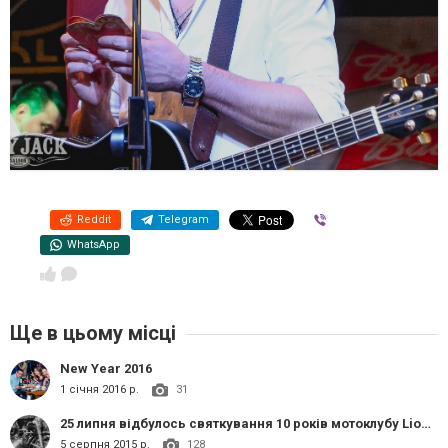
Reddit
Telegram
Viber
WhatsApp
Ще в цьому місці
New Year 2016
1 січня 2016 р.
31
25 липня відбулось святкування 10 років мотоклубу Lions MC Ukraine!!!
5 серпня 2015 р.
128