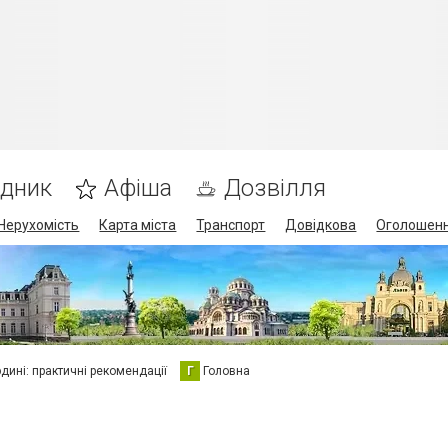
ідник
Афіша
Дозвілля
Нерухомість
Карта міста
Транспорт
Довідкова
Оголошен
юдині: практичні рекомендації
Г
Головна