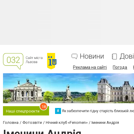
Новини
Дов
Реклама на сайті
Погода
18
Я
Як забезпечити гідну старість близькій л
Наші спецпроєкти
Головна
Фотозвіти
Нічний клуб «Fenomen»
Іменини Андрія