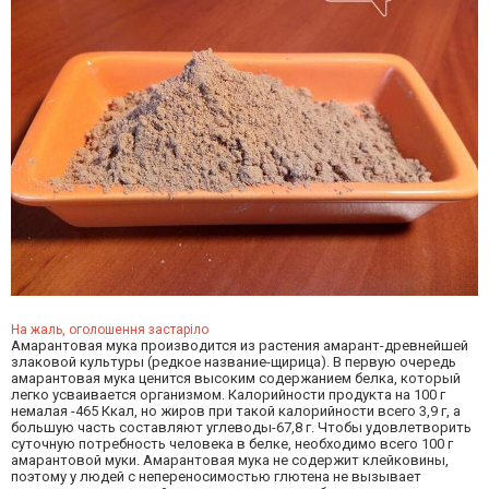
На жаль, оголошення застаріло
Амарантовая мука производится из растения амарант-древнейшей
злаковой культуры (редкое название-щирица). В первую очередь
амарантовая мука ценится высоким содержанием белка, который
легко усваивается организмом. Калорийности продукта на 100 г
немалая -465 Ккал, но жиров при такой калорийности всего 3,9 г, а
большую часть составляют углеводы-67,8 г. Чтобы удовлетворить
суточную потребность человека в белке, необходимо всего 100 г
амарантовой муки. Амарантовая мука не содержит клейковины,
поэтому у людей с непереносимостью глютена не вызывает