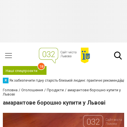
18
Наші спецпроєкти
Я
Як забезпечити гідну старість близькій людині: практичні рекомендації
Головна
Оголошення
Продукти
амарантове борошно купити у
Львові
амарантове борошно купити у Львові