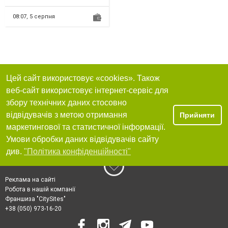
гарниры. Есть бесплатная*
доставка НП. Интернет-ма...
08:07,
5 серпня
Цей сайт використовує «cookies». Також
веб-сайт використовує інтернет-сервіс для
збору технічних даних стосовно
відвідувачів з метою отримання
Прийняти
маркетингової та статистичної інформації.
Умови обробки даних відвідувачів сайту
див.
"Політика конфіденційності"
Реклама на сайті
Робота в нашій компанії
Франшиза "CitySites"
+38 (050) 973-16-20