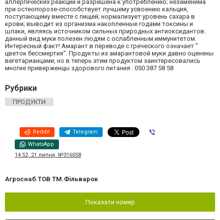
аллергических реакций и разрешена к употреблению; незаменима
при остеопорозе-способствует лучшему усвоению кальция,
поступающему вместе с пищей; нормализует уровень сахара в
крови; выводит из организма накопленные годами токсины и
шлаки, являясь источником сильных природных антиоксидантов.
данный вид муки полезен людям с ослабленным иммунитетом.
Интересный факт! Амарант в переводе с греческого означает "
цветок бессмертия". Продукты из амарантовой муки давно оценены
вегетарианцами, но в теперь этим продуктом заинтересовались
многие приверженцы здорового питания . 050 387 58 58
Рубрики
ПРОДУКТИ
Reddit
Telegram
Viber
WhatsApp
14:52, 21 липня, №316058
Агроснаб.ТОВ ТМ.Фiльварок
Показати номер