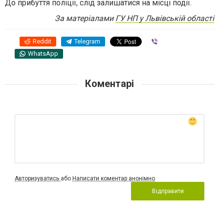
До прибуття поліції, слід залишатися на місці події.
За матеріалами
ГУ НП у Львівській області
Reddit
Telegram
Viber
WhatsApp
Коментарі
Авторизуватись
або
Написати коментар анонімно
Відправити