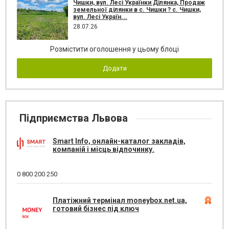
Чишки, вул. Лесі Українки Ділянка, Продаж
земельної ділянки в с. Чишки ? с. Чишки,
вул. Лесі Україн...
28.07.26
Розмістити оголошення у цьому блоці
Додати
Підприємства Львова
Smart Info, онлайн-каталог закладів,
компаній і місць відпочинку.
0 800 200 250
Платіжний термінал moneybox.net.ua,
готовий бізнес під ключ