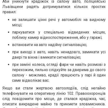
Аби уникнути крадіжок із салону авто, поліцейські
Львівщини радять дотримуватися кількох простих
правил:
не залишати цінні речі у автомобілі на видному
місці;
паркуватися у спеціально відведених місцях,
поблизу камер відеоспостереження, або у гаражі;
встановити на авто надійну сигналізацію;
при виході з авто, навіть ненадовго, замикати усі
двері та вікна і вмикати сигналізацію;
при заміні колеса, огляді фари чи навіть розмові з
перехожим, пильно слідкуйте за дверима до свого
салону - можливо, крадії працюють у парі й один
саме відволікає вас.
Якщо ви стали жертвою автозлодіїв, слід негайно
телефонувати на оперативну лінію 102. Правоохоронців
слід повідомити про місце, де сталася крадіжка, час,
описати викрадене майно та прикмети зловмисників.