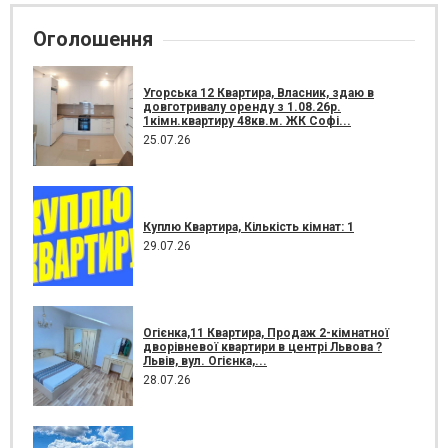
Оголошення
Угорська 12 Квартира, Власник, здаю в
довготривалу оренду з 1.08.26р.
1кімн.квартиру 48кв.м. ЖК Софі...
25.07.26
Куплю Квартира, Кількість кімнат: 1
29.07.26
Огієнка,11 Квартира, Продаж 2-кімнатної
дворівневої квартири в центрі Львова ?
Львів, вул. Огієнка,...
28.07.26