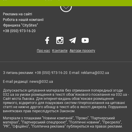
Реклама на сайті
Робота в нашій компанії
Франшиза "CitySites"
+38 (050) 973-16-20
Про нас
Контакти
Автори проєкту
З питань реклами: +38 (050) 973-16-20. E-mail:
reklama@032.ua
E-mail редакції:
news@032.ua
Допускається цитування матеріалів без отримання попередньої згоди
032.ua за умови розміщення в тексті обов'язкового посилання на 032.ua -
Сайт міста Львова. Для інтернет-видань обов'язкове розміщення
прямого, відкритого для пошукових систем гіперпосилання на цитовані
статті не нижче другого абзацу в тексті або в якості джерела. Порушення
виняткових прав переслідується Законом.
Матеріали з плашками "Новини компаній", "Промо", "Партнерський
матеріал", "Партнерський спецпроєкт", "Політичні новини", "Пресреліз",
"PR", "Офіційно", "Політична реклама" публікуються на правах реклами.