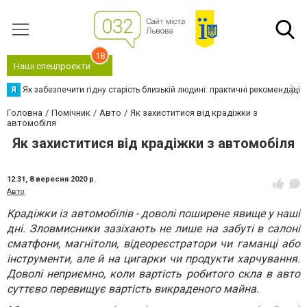
18
Наші спецпроєкти
Я
Як забезпечити гідну старість близькій людині: практичні рекомендації
Головна
Помічник
Авто
Як захиститися від крадіжки з
автомобіля
Як захиститися від крадіжки з автомобіля
12:31,
8 вересня 2020 р.
Авто
Крадіжки із автомобілів - доволі поширене явище у наші
дні. Зловмисники зазіхають не лише на забуті в салоні
сматфони, магнітоли, відеореєстратори чи гаманці або
інструменти, але й на цигарки чи продукти харчування.
Доволі неприємно, коли вартість робитого скла в авто
суттєво перевищує вартість викраденого майна.