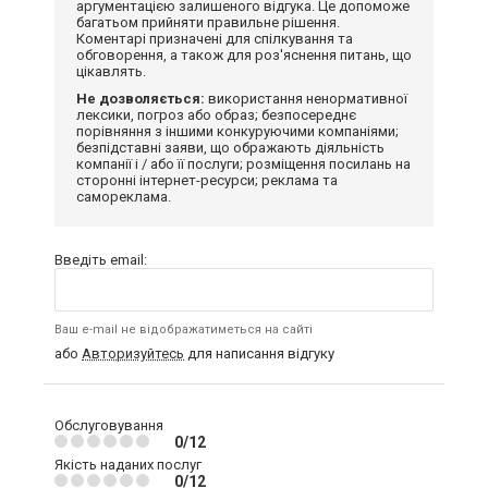
аргументацією залишеного відгука. Це допоможе
багатьом прийняти правильне рішення.
Коментарі призначені для спілкування та
обговорення, а також для роз'яснення питань, що
цікавлять.
Не дозволяється:
використання ненормативної
лексики, погроз або образ; безпосереднє
порівняння з іншими конкуруючими компаніями;
безпідставні заяви, що ображають діяльність
компанії і / або її послуги; розміщення посилань на
сторонні інтернет-ресурси; реклама та
самореклама.
Введіть email:
Ваш e-mail не відображатиметься на сайті
або
Авторизуйтесь
для написання відгуку
Обслуговування
0/12
Якість наданих послуг
0/12