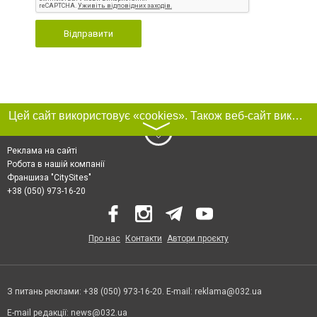
Відправити
Цей сайт використовує «cookies». Також веб-сайт використовує інтернет-сервіс для збору технічних даних стосовно відвідувачів з метою отримання маркетингової та статистичної інформації. Умови обробки даних відвідувачів сайту див.
〉
Реклама на сайті
Робота в нашій компанії
Франшиза "CitySites"
+38 (050) 973-16-20
Про нас
Контакти
Автори проєкту
З питань реклами: +38 (050) 973-16-20. E-mail:
reklama@032.ua
E-mail редакції:
news@032.ua