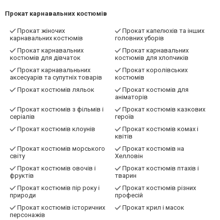
Прокат карнавальних костюмів
Прокат жіночих
Прокат капелюхів та інших
карнавальних костюмів
головних уборів
Прокат карнавальних
Прокат карнавальних
костюмів для дівчаток
костюмів для хлопчиків
Прокат карнавальньних
Прокат королівських
аксесуарів та супутніх товарів
костюмів
Прокат костюмів ляльок
Прокат костюмів для
аніматорів
Прокат костюмів з фільмів і
Прокат костюмів казкових
серіалів
героїв
Прокат костюмів клоунів
Прокат костюмів комах і
квітів
Прокат костюмів морського
Прокат костюмів на
світу
Хелловін
Прокат костюмів овочів і
Прокат костюмів птахів і
фруктів
тварин
Прокат костюмів пір року і
Прокат костюмів різних
природи
професій
Прокат костюмів історичних
Прокат крил і масок
персонажів