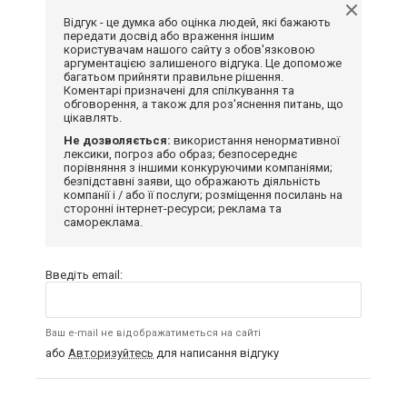
Відгук - це думка або оцінка людей, які бажають
передати досвід або враження іншим
користувачам нашого сайту з обов'язковою
аргументацією залишеного відгука. Це допоможе
багатьом прийняти правильне рішення.
Коментарі призначені для спілкування та
обговорення, а також для роз'яснення питань, що
цікавлять.
Не дозволяється:
використання ненормативної
лексики, погроз або образ; безпосереднє
порівняння з іншими конкуруючими компаніями;
безпідставні заяви, що ображають діяльність
компанії і / або її послуги; розміщення посилань на
сторонні інтернет-ресурси; реклама та
самореклама.
Введіть email:
Ваш e-mail не відображатиметься на сайті
або
Авторизуйтесь
для написання відгуку