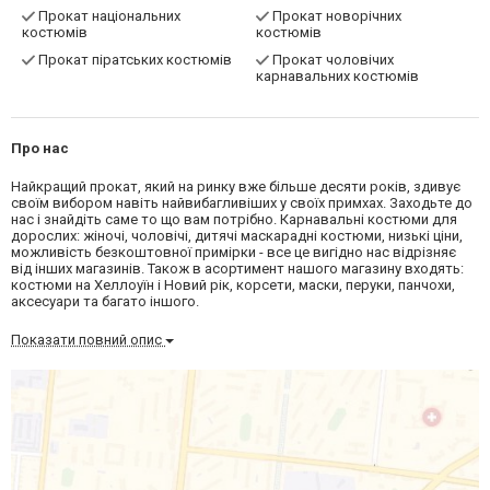
Прокат національних
Прокат новорічних
костюмів
костюмів
Прокат піратських костюмів
Прокат чоловічих
карнавальних костюмів
Про нас
Найкращий прокат, який на ринку вже більше десяти років, здивує
своїм вибором навіть найвибагливіших у своїх примхах. Заходьте до
нас і знайдіть саме то що вам потрібно. Карнавальні костюми для
дорослих: жіночі, чоловічі, дитячі маскарадні костюми, низькі ціни,
можливість безкоштовної примірки - все це вигідно нас відрізняє
від інших магазинів. Також в асортимент нашого магазину входять:
костюми на Хеллоуїн і Новий рік, корсети, маски, перуки, панчохи,
аксесуари та багато іншого.
Показати повний опис