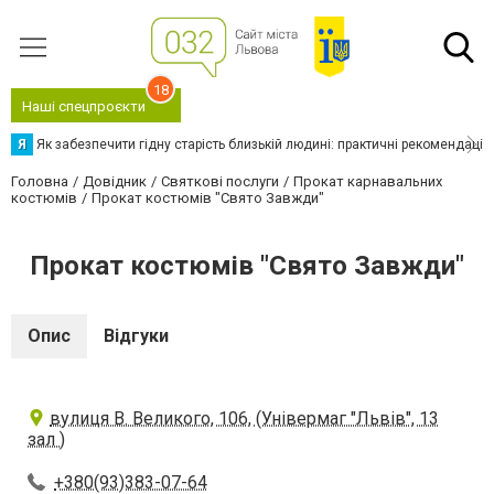
18
Наші спецпроєкти
Я
Як забезпечити гідну старість близькій людині: практичні рекомендації
Головна
Довідник
Святкові послуги
Прокат карнавальних
костюмів
Прокат костюмів "Свято Завжди"
Прокат костюмів "Свято Завжди"
Опис
Відгуки
вулиця В. Великого, 106, (Універмаг "Львів", 13
зал )
+380(93)383-07-64