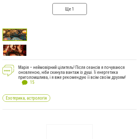
Ще 1
Марія – неймовірний цілитель! Після сеансів я почуваюся
оновленою, ніби скинула вантаж із душі. Її енергетика
приголомшлива, і я вже рекомендую її всім своїм друзям!
15
Езотерика, астрологія