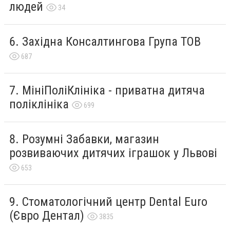
людей
34
Західна Консалтингова Група ТОВ
687
МініПоліКлініка - приватна дитяча
поліклініка
699
Розумні Забавки, магазин
розвиваючих дитячих іграшок у Львові
653
Стоматологічний центр Dental Euro
(Євро Дентал)
3835