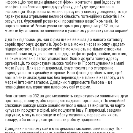
інформацію про види діяльності фірми, контактні дані (адресу та
телефон) і вибрати відповідну рубрику, де буде представлена
інформація. Якщо ваша компанія присутня у списку довідника, то це
гарантує вам отримання великої кількість потенційних клієнтів і, як
результат, бурхливий розвиток і процвітання вашої компанії. Не
варто зволікати! Розміщуючи інформацію у довіднику 032.ua, ви
можете бути повністю впевненим в успішному розвитку своєї справи!
Для тих підприємців, чия фірма ще не ввійшла до нашого каталогу,
сервіс пропонує додати її. Зробити це можна через кнопку «додати
підприємство». На нашому сайті є можливість не тільки створили
повний опис виду діяльності, а і додати фотографії, прайси, логотип,
за яким компанія легко упізнається. Якщо додати повну адресу
організації, то користувач зможе побачити її розташування на мапі
міста Львів. Для вас, підприємці, існує послуга по створенню
індивідуального дизайну сторінки. Наші фахівці зроблять все, щоб
ваші клієнти знаходили вас без перешкод не тільки в каталогу, а і в
мережі інтернет загалом. Довідник підприємств Львова – це
повноцінна альтернатива власному сайту фірми.
Наш каталог на 032.ua дає можливість користувачам залишити відгук
про товар, послугу, або сервіс, які надають організації. Потенційний
споживач завжди може ознайомитися з ними, та вирішити, чи варто
купувати продукт в фірмі, або пошукати іншу. Підприємці, завдяки
відгукам, можуть покращити обслуговування, перевірити якість
товару, а бо послуг, контролювати роботу працівників.
Довідник на нашому сайті має декілька можливостей пошуку. По-