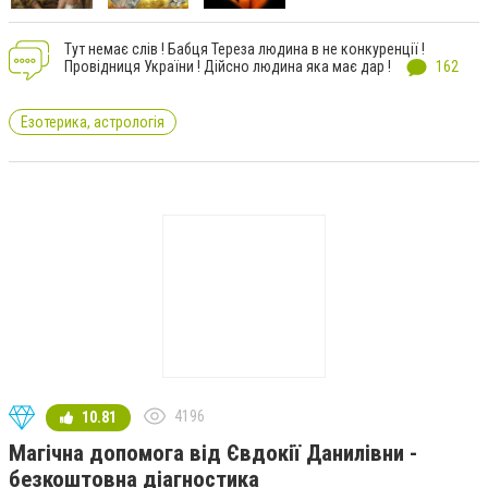
Тут немає слів ! Бабця Тереза людина в не конкуренції !
Провідниця України ! Дійсно людина яка має дар !
162
Езотерика, астрологія
4196
10.81
Магічна допомога від Євдокії Данилівни -
безкоштовна діагностика