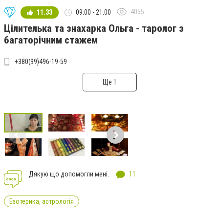
4055
11.33
09:00 - 21:00
Цілителька та знахарка Ольга - таролог з
багаторічним стажем
+380(99)496-19-59
Ще 1
Дякую що допомогли мені.
11
Езотерика, астрологія