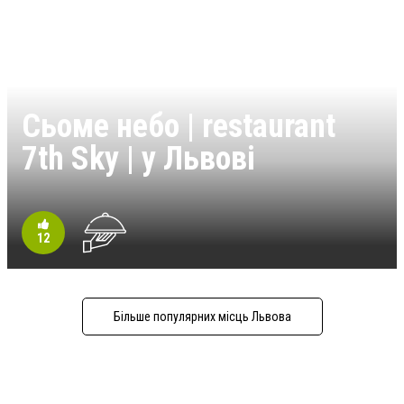
Сьоме небо | restaurant
7th Sky | у Львові
12
Більше популярних місць Львова