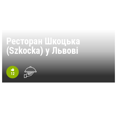
Ресторан Шкоцька
(Szkocka) у Львові
12