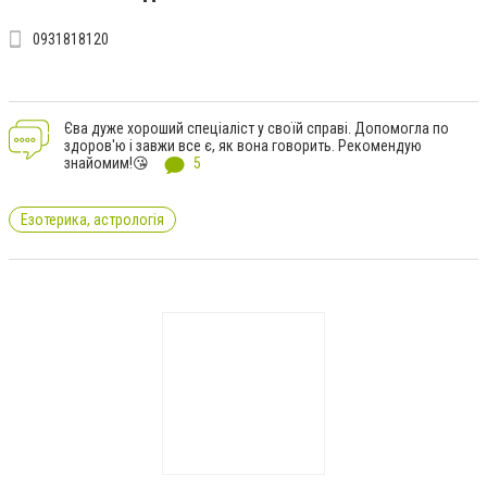
0931818120
Єва дуже хороший спеціаліст у своїй справі. Допомогла по
здоров'ю і завжи все є, як вона говорить. Рекомендую
знайомим!😘
5
Езотерика, астрологія