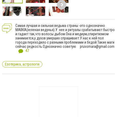
Самая лучшая и сильная ведьма страны -это однозначно
МАВКА(зеленая ведунья).У нее и ритуалы срабатывают быстро
и гадает так,что волосы дыбом.Она и медиум,спиритизмом
занимается,у духов умерших спрашивает.У нас к ней пол
города переходило с разными проблемами и бедой.Такие маги
сейчас редкость.Однозначно советую
pruvomara@gmail.com
47
Езотерика, астрологія