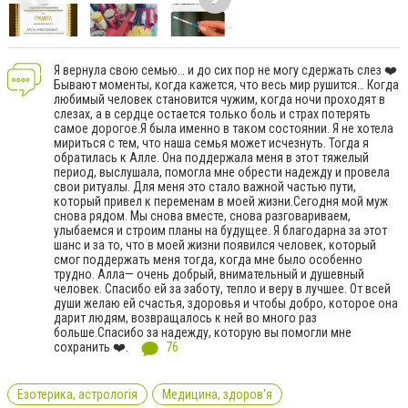
Я вернула свою семью… и до сих пор не могу сдержать слез ❤️
Бывают моменты, когда кажется, что весь мир рушится… Когда
любимый человек становится чужим, когда ночи проходят в
слезах, а в сердце остается только боль и страх потерять
самое дорогое.Я была именно в таком состоянии. Я не хотела
мириться с тем, что наша семья может исчезнуть. Тогда я
обратилась к Алле. Она поддержала меня в этот тяжелый
период, выслушала, помогла мне обрести надежду и провела
свои ритуалы. Для меня это стало важной частью пути,
который привел к переменам в моей жизни.Сегодня мой муж
снова рядом. Мы снова вместе, снова разговариваем,
улыбаемся и строим планы на будущее. Я благодарна за этот
шанс и за то, что в моей жизни появился человек, который
смог поддержать меня тогда, когда мне было особенно
трудно. Алла— очень добрый, внимательный и душевный
человек. Спасибо ей за заботу, тепло и веру в лучшее. От всей
души желаю ей счастья, здоровья и чтобы добро, которое она
дарит людям, возвращалось к ней во много раз
больше.Спасибо за надежду, которую вы помогли мне
сохранить ❤️.
76
Езотерика, астрологія
Медицина, здоров'я