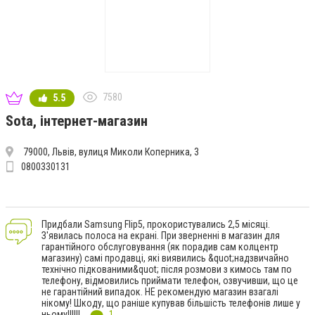
7580
5.5
Sota, інтернет-магазин
79000, Львів, вулиця Миколи Коперника, 3
0800330131
Придбали Samsung Flip5, прокористувались 2,5 місяці.
З'явилась полоса на екрані. При зверненні в магазин для
гарантійного обслуговування (як порадив сам колцентр
магазину) самі продавці, які виявились &quot;надзвичайно
технічно підкованими&quot; після розмови з кимось там по
телефону, відмовились приймати телефон, озвучивши, що це
не гарантійний випадок. НЕ рекомендую магазин взагалі
нікому! Шкоду, що раніше купував більшість телефонів лише у
ньому!!!!!!
1