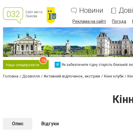
Новини
Дов
Реклама на сайті
Погода
18
Я
Як забезпечити гідну старість близькій л
Наші спецпроєкти
Головна
Дозвілля
Активний відпочинок, екстрим
Кінні клуби
Кі
Кін
Опис
Відгуки