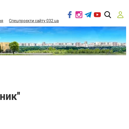
ня
Спецпроєкти сайту 032.ua
ник"