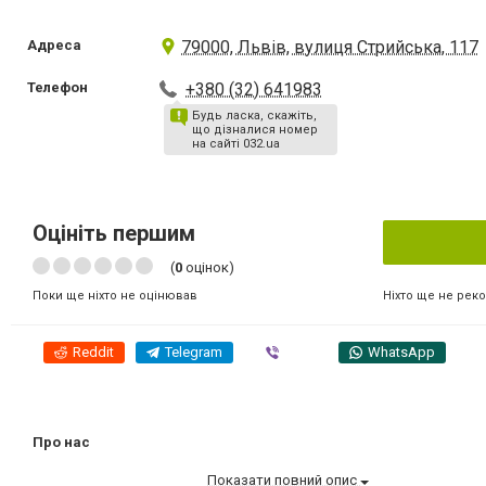
Адреса
79000, Львів, вулиця Стрийська, 117
Телефон
+380 (32) 641983
Будь ласка, скажіть,
що дізналися номер
на сайті 032.ua
Оцініть першим
(
0
оцінок)
Ніхто ще не рек
Поки ще ніхто не оцінював
Reddit
Telegram
Viber
WhatsApp
Про нас
Показати повний опис