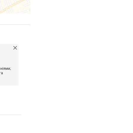
ніями;
та