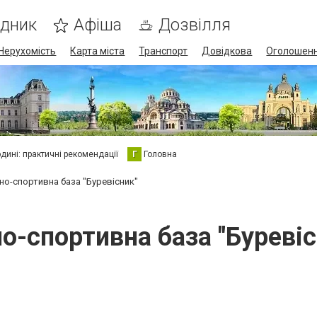
ідник
Афіша
Дозвілля
Нерухомість
Карта міста
Транспорт
Довідкова
Оголошен
юдині: практичні рекомендації
Г
Головна
нно-спортивна база "Буревісник"
но-спортивна база "Буревіс