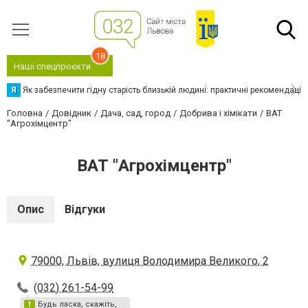
18
Наші спецпроєкти
Я
Як забезпечити гідну старість близькій людині: практичні рекомендації
Головна
Довідник
Дача, сад, город
Добрива і хімікати
ВАТ
"Агрохімцентр"
ВАТ "Агрохімцентр"
Опис
Відгуки
79000, Львів, вулиця Володимира Великого, 2
(032) 261-54-99
Будь ласка, скажіть,