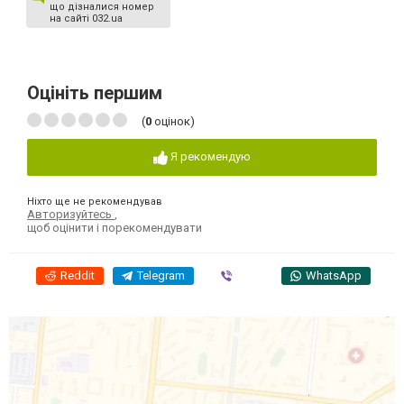
що дізналися номер
на сайті 032.ua
Оцініть першим
(
0
оцінок)
Я рекомендую
Ніхто ще не рекомендував
Авторизуйтесь
,
щоб оцінити і порекомендувати
Reddit
Telegram
Viber
WhatsApp