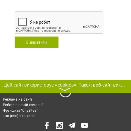
Відправити
Цей сайт використовує «cookies». Також веб-сайт використовує інтернет-сервіс для збору технічних даних стосовно відвідувачів з метою отримання маркетингової та статистичної інформації. Умови обробки даних відвідувачів сайту див.
〉
Реклама на сайті
Робота в нашій компанії
Франшиза "CitySites"
+38 (050) 973-16-20