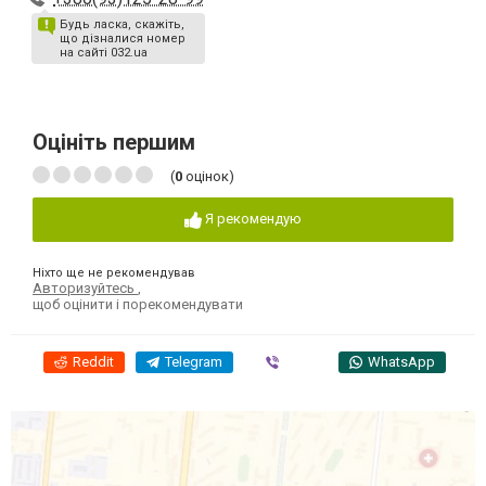
Будь ласка, скажіть,
що дізналися номер
на сайті 032.ua
Оцініть першим
(
0
оцінок)
Я рекомендую
Ніхто ще не рекомендував
Авторизуйтесь
,
щоб оцінити і порекомендувати
Reddit
Telegram
Viber
WhatsApp