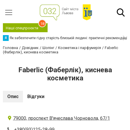
18
Наші спецпроєкти
Я
Як забезпечити гідну старість близькій людині: практичні рекомендації
Головна
Довідник
Шопінг
Косметика і парфумерія
Faberlic
(Фаберлік), киснева косметика
Faberlic (Фаберлік), киснева
косметика
Опис
Відгуки
79000, проспект В'ячеслава Чорновола, 67/1
+380(93)125-28-99