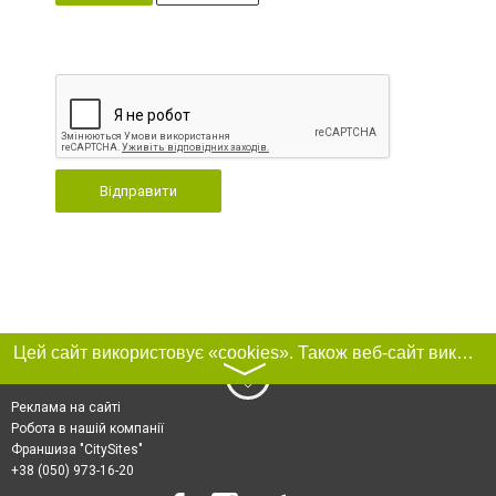
Відправити
Цей сайт використовує «cookies». Також веб-сайт використовує інтернет-сервіс для збору технічних даних стосовно відвідувачів з метою отримання маркетингової та статистичної інформації. Умови обробки даних відвідувачів сайту див.
〉
Реклама на сайті
Робота в нашій компанії
Франшиза "CitySites"
+38 (050) 973-16-20