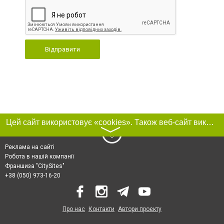
Відправити
Цей сайт використовує «cookies». Також веб-сайт використовує інтернет-сервіс для збору технічних даних стосовно відвідувачів з метою отримання маркетингової та статистичної інформації. Умови обробки даних відвідувачів сайту див.
〉
Реклама на сайті
Робота в нашій компанії
Франшиза "CitySites"
+38 (050) 973-16-20
Про нас
Контакти
Автори проєкту