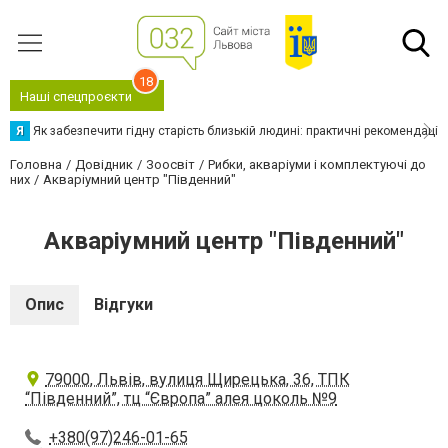
18
Наші спецпроєкти
Я
Як забезпечити гідну старість близькій людині: практичні рекомендації
Головна
Довідник
Зоосвіт
Рибки, акваріуми і комплектуючі до
них
Акваріумний центр "Південний"
Акваріумний центр "Південний"
Опис
Відгуки
79000, Львів, вулиця Щирецька, 36, ТПК
“Південний”, тц “Європа” алея цоколь №9
+380(97)246-01-65