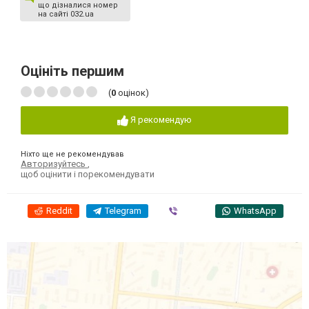
що дізналися номер
на сайті 032.ua
Оцініть першим
(
0
оцінок)
Я рекомендую
Ніхто ще не рекомендував
Авторизуйтесь
,
щоб оцінити і порекомендувати
Reddit
Telegram
Viber
WhatsApp