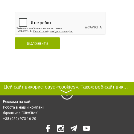
Відправити
Цей сайт використовує «cookies». Також веб-сайт використовує інтернет-сервіс для збору технічних даних стосовно відвідувачів з метою отримання маркетингової та статистичної інформації. Умови обробки даних відвідувачів сайту див.
〉
Реклама на сайті
Робота в нашій компанії
Франшиза "CitySites"
+38 (050) 973-16-20