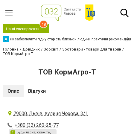
18
Наші спецпроєкти
Я
Як забезпечити гідну старість близькій людині: практичні рекомендації
Головна
Довідник
Зоосвіт
Зоотовари - товари для тварин
ТОВ КормАгро-Т
ТОВ КормАгро-Т
Опис
Відгуки
79000, Львів, вулиця Чехова, 3/1
+380 (32) 260-25-77
Будь ласка, скажіть,