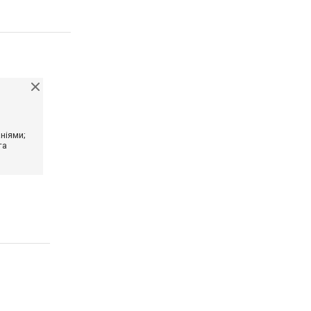
ніями;
та