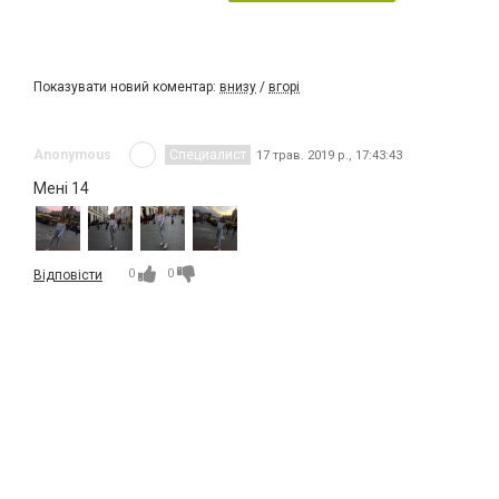
Показувати новий коментар:
внизу
/
вгорі
Anonymous
Специалист
17 трав. 2019 р., 17:43:43
Мені 14
0
0
Відповісти