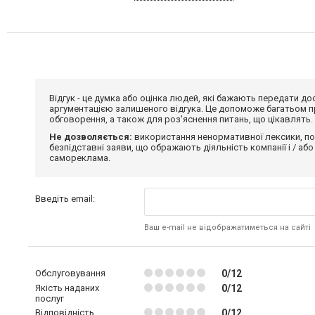
Відгук - це думка або оцінка людей, які бажають передати 
аргументацією залишеного відгука. Це допоможе багатьом пр
обговорення, а також для роз'яснення питань, що цікавлять.
Не дозволяється:
використання ненормативної лексики, по
безпідставні заяви, що ображають діяльність компанії і / або
самореклама.
Введіть email:
Ваш e-mail не відображатиметься на сайті
Обслуговування
0/12
Якість наданих
0/12
послуг
Відповідність
0/12