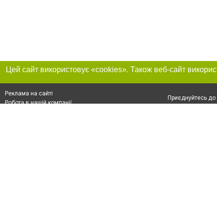
Реклама на сайті
Приєднуйтесь до 
Робота в нашій компанії
Франшиза "CitySites"
Про нас
Контакт
+38 (050) 973-16-20
З питань реклами: +38 (050) 973-16-20. E-mail:
Допускається цит
reklama@032.ua
обов'язкового по
відкритого для по
якості джерела. 
E-mail редакції:
news@032.ua
Матеріали з плаш
"Політичні новини
Політика конфіде