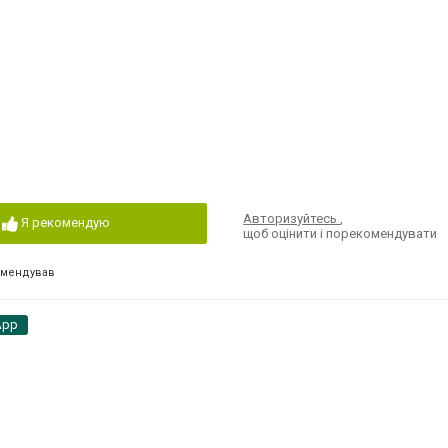
Авторизуйтесь
,
Я рекомендую
щоб оцінити і порекомендувати
омендував
App