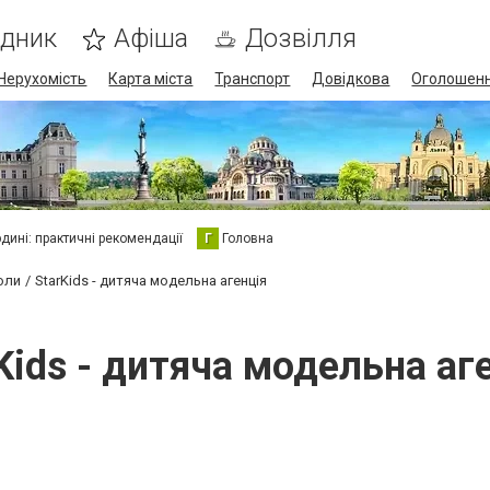
ідник
Афіша
Дозвілля
Нерухомість
Карта міста
Транспорт
Довідкова
Оголошен
юдині: практичні рекомендації
Г
Головна
оли
StarKids - дитяча модельна агенція
Kids - дитяча модельна аг