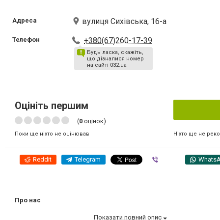
Адреса
вулиця Сихівська, 16-а
Телефон
+380(67)260-17-39
Будь ласка, скажіть,
що дізналися номер
на сайті 032.ua
Оцініть першим
(
0
оцінок)
Ніхто ще не рек
Поки ще ніхто не оцінював
Reddit
Telegram
Viber
Whats
Про нас
Показати повний опис