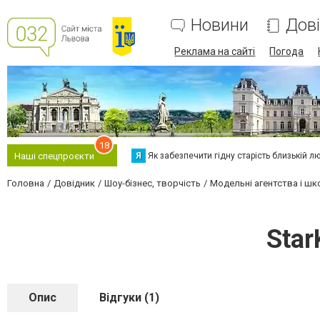
Новини
Дов
Реклама на сайті
Погода
18
Я
Як забезпечити гідну старість близькій л
Наші спецпроєкти
Головна
Довідник
Шоу-бізнес, творчість
Модельні агентства і шк
Star
Опис
Відгуки (1)