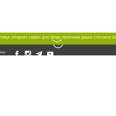
〉
нас :
и
Автори проєкту
ування матеріалів без отримання попередньої згоди 032.ua за умови розміще
силання на 032.ua - Сайт міста Львова. Для інтернет-видань обов'язкове роз
шукових систем гіперпосилання на цитовані статті не нижче другого абзацу в
Порушення виняткових прав переслідується Законом.
ками "Новини компаній", "Промо", "Партнерський матеріал", "Партнерський спе
", "Пресреліз", "PR", "Офіційно", "Політична реклама" публікуються на правах 
нційності
Правила сайту
Правила класифайд
Редакційна політика