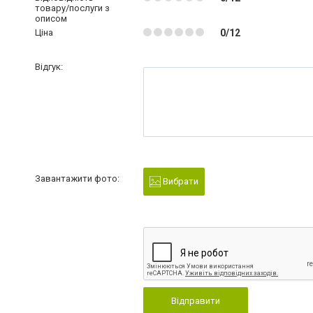
товару/послуги з
описом
Ціна
0/12
Відгук:
Завантажити фото:
Вибрати
Відправити