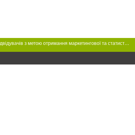
Цей сайт використовує «cookies». Також веб-сайт використовує інтернет-сервіс для збору технічних даних стосовно відвідувачів з метою отримання маркетингової та статистичної інформації. Умови обробки даних відвідувачів сайту див.
ння в тексті
міщення прямого,
 тексті або в
цпроєкт",
реклами.