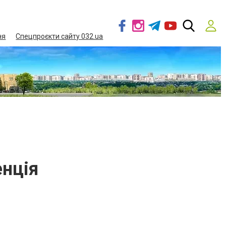
ня
Спецпроєкти сайту 032.ua
енція