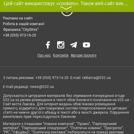
Цей сайт використовує «cookies». Також веб-сайт використовує інтернет-сервіс для збору технічних даних стосовно відвідувачів з метою отримання маркетингової та статистичної інформації. Умови обробки даних відвідувачів сайту див.
〉
Реклама на сайті
Робота в нашій компанії
Франшиза "CitySites"
+38 (050) 973-16-20
Про нас
Контакти
Автори проєкту
З питань реклами: +38 (050) 973-16-20. E-mail:
reklama@032.ua
E-mail редакції:
news@032.ua
Допускається цитування матеріалів без отримання попередньої згоди
032.ua за умови розміщення в тексті обов'язкового посилання на 032.ua -
Сайт міста Львова. Для інтернет-видань обов'язкове розміщення
прямого, відкритого для пошукових систем гіперпосилання на цитовані
статті не нижче другого абзацу в тексті або в якості джерела. Порушення
виняткових прав переслідується Законом.
Матеріали з плашками "Новини компаній", "Промо", "Партнерський
матеріал", "Партнерський спецпроєкт", "Політичні новини", "Пресреліз",
"PR", "Офіційно", "Політична реклама" публікуються на правах реклами.