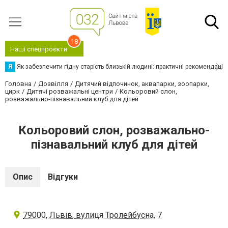
18
Наші спецпроєкти
Я
Як забезпечити гідну старість близькій людині: практичні рекомендації
Головна
Дозвілля
Дитячий відпочинок, аквапарки, зоопарки,
цирк
Дитячі розважальні центри
Кольоровий слон,
розважально-пізнавальний клуб для дітей
Кольоровий слон, розважально-
пізнавальний клуб для дітей
Опис
Відгуки
79000, Львів, вулиця Тролейбусна, 7