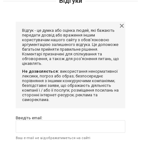
Відгуки
Відгук - це думка або оцінка людей, які бажають
передати досвід або враження іншим
користувачам нашого сайту з обов'язковою
аргументацією залишеного відгука. Це допоможе
багатьом прийняти правильне рішення.
Коментарі призначені для спілкування та
обговорення, а також для роз'яснення питань, що
цікавлять.
Не дозволяється:
використання ненормативної
лексики, погроз або образ; безпосереднє
порівняння з іншими конкуруючими компаніями;
безпідставні заяви, що ображають діяльність
компанії і / або її послуги; розміщення посилань на
сторонні інтернет-ресурси; реклама та
самореклама.
Введіть email:
Ваш e-mail не відображатиметься на сайті