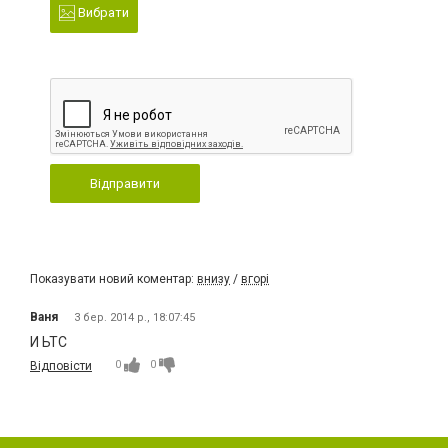
Вибрати
Відправити
Показувати новий коментар:
внизу
/
вгорі
Ваня
3 бер. 2014 р., 18:07:45
И ЬТС
0
0
Відповісти