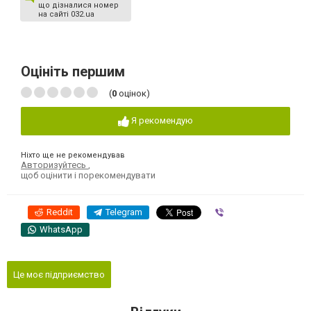
що дізналися номер
на сайті 032.ua
Оцініть першим
(
0
оцінок)
Я рекомендую
Ніхто ще не рекомендував
Авторизуйтесь
,
щоб оцінити і порекомендувати
Reddit
Telegram
Viber
WhatsApp
Це моє підприємство