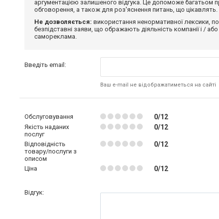
аргументацією залишеного відгука. Це допоможе багатьом пр
обговорення, а також для роз'яснення питань, що цікавлять.
Не дозволяється:
використання ненормативної лексики, по
безпідставні заяви, що ображають діяльність компанії і / або
самореклама.
Введіть email:
Ваш e-mail не відображатиметься на сайті
Обслуговування
0/12
Якість наданих
0/12
послуг
Відповідність
0/12
товару/послуги з
описом
Ціна
0/12
Відгук: