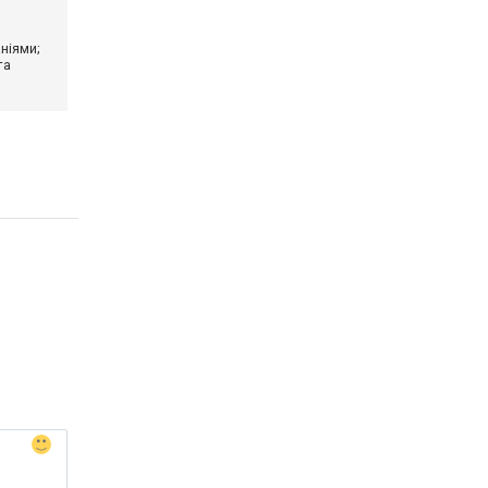
ніями;
та