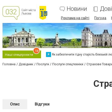
Новини
Дов
Реклама на сайті
Погода
18
Я
Як забезпечити гідну старість близькій л
Наші спецпроєкти
Головна
Довідник
Послуги
Послуги спецтехніки
Страхове Товари
Стра
Опис
Відгуки