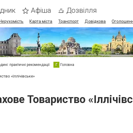
ідник
Афіша
Дозвілля
Нерухомість
Карта міста
Транспорт
Довідкова
Оголошен
юдині: практичні рекомендації
Г
Головна
ство «Іллічівське»
хове Товариство «Іллічів