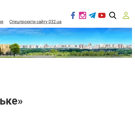
ня
Спецпроєкти сайту 032.ua
ське»