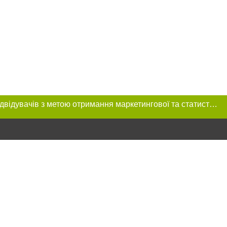
Цей сайт використовує «cookies». Також веб-сайт використовує інтернет-сервіс для збору технічних даних стосовно відвідувачів з метою отримання маркетингової та статистичної інформації. Умови обробки даних відвідувачів сайту див.
ння в тексті
міщення прямого,
 тексті або в
цпроєкт",