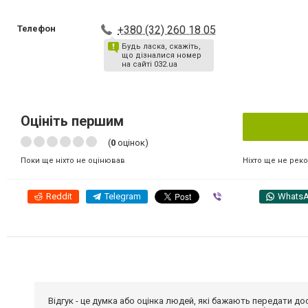
Телефон
+380 (32) 260 18 05
Будь ласка, скажіть,
що дізналися номер
на сайті 032.ua
Оцініть першим
(
0
оцінок)
Ніхто ще не рек
Поки ще ніхто не оцінював
Reddit
Telegram
Viber
Whats
Відгук - це думка або оцінка людей, які бажають передати 