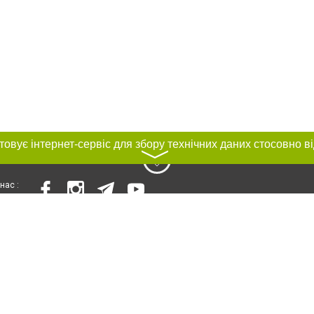
〉
нас :
и
Автори проєкту
ування матеріалів без отримання попередньої згоди 032.ua за умови розміще
силання на 032.ua - Сайт міста Львова. Для інтернет-видань обов'язкове роз
шукових систем гіперпосилання на цитовані статті не нижче другого абзацу в
Порушення виняткових прав переслідується Законом.
ками "Новини компаній", "Промо", "Партнерський матеріал", "Партнерський спе