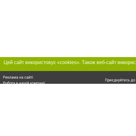
Реклама на сайті
Приєднуйтесь до 
Робота в нашій компанії
Франшиза "CitySites"
Про нас
Контакт
+38 (050) 973-16-20
З питань реклами: +38 (050) 973-16-20. E-mail:
Допускається цит
reklama@032.ua
обов'язкового по
відкритого для по
якості джерела. 
E-mail редакції:
news@032.ua
Матеріали з плаш