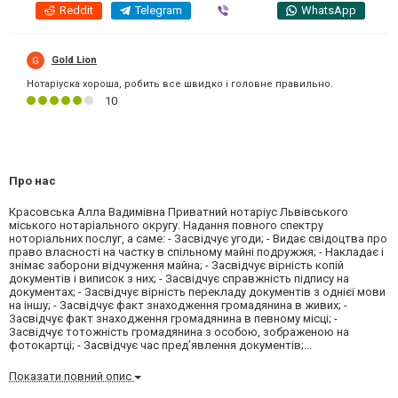
Reddit
Telegram
Viber
WhatsApp
Gold Lion
Нотаріуска хороша, робить все швидко і головне правильно.
10
Про нас
Красовська Алла Вадимівна Приватний нотаріус Львівського
міського нотаріального округу. Надання повного спектру
ноторіальних послуг, а саме: - Засвідчує угоди; - Видає свідоцтва про
право власності на частку в спільному майні подружжя; - Накладає і
знімає заборони відчуження майна; - Засвідчує вірність копій
документів і виписок з них; - Засвідчує справжність підпису на
документах; - Засвідчує вірність перекладу документів з однієї мови
на іншу; - Засвідчує факт знаходження громадянина в живих; -
Засвідчує факт знаходження громадянина в певному місці; -
Засвідчує тотожність громадянина з особою, зображеною на
фотокартці; - Засвідчує час пред’явлення документів;...
Показати повний опис