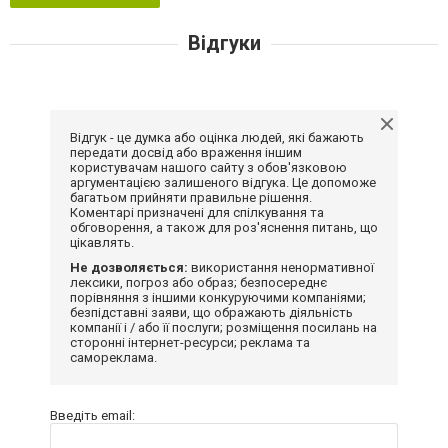
Відгуки
Відгук - це думка або оцінка людей, які бажають
передати досвід або враження іншим
користувачам нашого сайту з обов'язковою
аргументацією залишеного відгука. Це допоможе
багатьом прийняти правильне рішення.
Коментарі призначені для спілкування та
обговорення, а також для роз'яснення питань, що
цікавлять.
Не дозволяється:
використання ненормативної
лексики, погроз або образ; безпосереднє
порівняння з іншими конкуруючими компаніями;
безпідставні заяви, що ображають діяльність
компанії і / або її послуги; розміщення посилань на
сторонні інтернет-ресурси; реклама та
самореклама.
Введіть email: