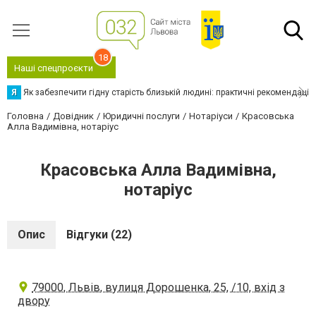
18
Наші спецпроєкти
Я
Як забезпечити гідну старість близькій людині: практичні рекомендації
Головна
Довідник
Юридичні послуги
Нотаріуси
Красовська
Алла Вадимівна, нотаріус
Красовська Алла Вадимівна,
нотаріус
Опис
Відгуки (22)
79000, Львів, вулиця Дорошенка, 25, /10, вхід з
двору