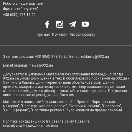
Робота в нашій компанії
Франшиза "CitySites"
+38 (050) 973-16-20
Про нас
Контакти
Автори проєкту
З питань реклами: +38 (050) 973-16-20. E-mail:
reklama@032.ua
E-mail редакції:
news@032.ua
Допускається цитування матеріалів без отримання попередньої згоди
032.ua за умови розміщення в тексті обов'язкового посилання на 032.ua -
Сайт міста Львова. Для інтернет-видань обов'язкове розміщення
прямого, відкритого для пошукових систем гіперпосилання на цитовані
статті не нижче другого абзацу в тексті або в якості джерела. Порушення
виняткових прав переслідується Законом.
Матеріали з плашками "Новини компаній", "Промо", "Партнерський
матеріал", "Партнерський спецпроєкт", "Політичні новини", "Пресреліз",
"PR", "Офіційно", "Політична реклама" публікуються на правах реклами.
Політика конфіденційності
Правила сайту
Правила
класифайд
Редакційна політика