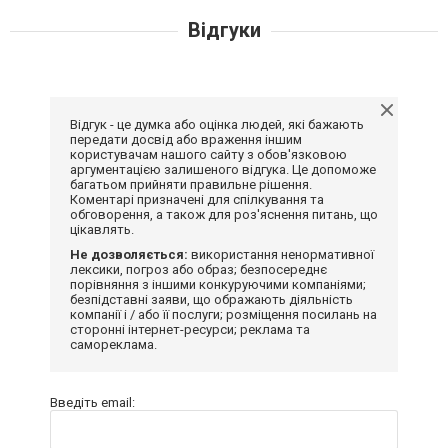
Відгуки
Відгук - це думка або оцінка людей, які бажають
передати досвід або враження іншим
користувачам нашого сайту з обов'язковою
аргументацією залишеного відгука. Це допоможе
багатьом прийняти правильне рішення.
Коментарі призначені для спілкування та
обговорення, а також для роз'яснення питань, що
цікавлять.
Не дозволяється:
використання ненормативної
лексики, погроз або образ; безпосереднє
порівняння з іншими конкуруючими компаніями;
безпідставні заяви, що ображають діяльність
компанії і / або її послуги; розміщення посилань на
сторонні інтернет-ресурси; реклама та
самореклама.
Введіть email: