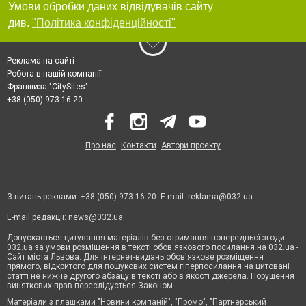
Умови обробки даних відвідувачів сайту
див.
"Політика конфіденційності"
Реклама на сайті
Робота в нашій компанії
Франшиза "CitySites"
+38 (050) 973-16-20
Про нас
Контакти
Автори проєкту
З питань реклами: +38 (050) 973-16-20. E-mail:
reklama@032.ua
E-mail редакції:
news@032.ua
Допускається цитування матеріалів без отримання попередньої згоди
032.ua за умови розміщення в тексті обов'язкового посилання на 032.ua -
Сайт міста Львова. Для інтернет-видань обов'язкове розміщення
прямого, відкритого для пошукових систем гіперпосилання на цитовані
статті не нижче другого абзацу в тексті або в якості джерела. Порушення
виняткових прав переслідується Законом.
Матеріали з плашками "Новини компаній", "Промо", "Партнерський