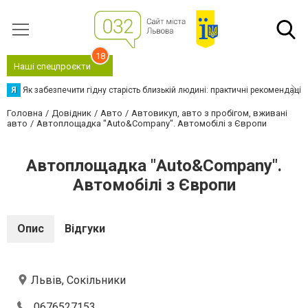
18
Наші спецпроєкти
Я
Як забезпечити гідну старість близькій людині: практичні рекомендації
Головна
Довідник
Авто
Автовикуп, авто з пробігом, вживані
авто
Автоплощадка "Auto&Company". Автомобілі з Європи
Автоплощадка "Auto&Company".
Автомобілі з Європи
Опис
Відгуки
Львів, Сокільники
0676527153