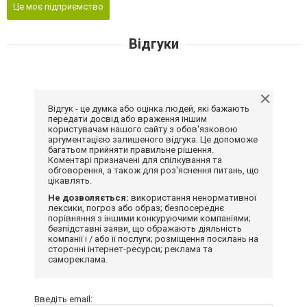
Це моє підприємство
Відгуки
Відгук - це думка або оцінка людей, які бажають
передати досвід або враження іншим
користувачам нашого сайту з обов'язковою
аргументацією залишеного відгука. Це допоможе
багатьом прийняти правильне рішення.
Коментарі призначені для спілкування та
обговорення, а також для роз'яснення питань, що
цікавлять.
Не дозволяється:
використання ненормативної
лексики, погроз або образ; безпосереднє
порівняння з іншими конкуруючими компаніями;
безпідставні заяви, що ображають діяльність
компанії і / або її послуги; розміщення посилань на
сторонні інтернет-ресурси; реклама та
самореклама.
Введіть email: