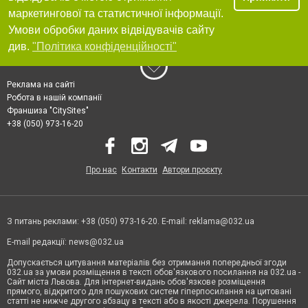
маркетингової та статистичної інформації.
Умови обробки даних відвідувачів сайту
див.
"Політика конфіденційності"
Реклама на сайті
Робота в нашій компанії
Франшиза "CitySites"
+38 (050) 973-16-20
Про нас
Контакти
Автори проєкту
З питань реклами: +38 (050) 973-16-20. E-mail:
reklama@032.ua
E-mail редакції:
news@032.ua
Допускається цитування матеріалів без отримання попередньої згоди
032.ua за умови розміщення в тексті обов'язкового посилання на 032.ua -
Сайт міста Львова. Для інтернет-видань обов'язкове розміщення
прямого, відкритого для пошукових систем гіперпосилання на цитовані
статті не нижче другого абзацу в тексті або в якості джерела. Порушення