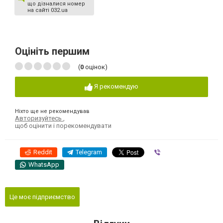
що дізналися номер
на сайті 032.ua
Оцініть першим
(
0
оцінок)
Я рекомендую
Ніхто ще не рекомендував
Авторизуйтесь
,
щоб оцінити і порекомендувати
Reddit
Telegram
Viber
WhatsApp
Це моє підприємство