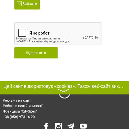
Вибрати
Відправити
Цей сайт використовує «cookies». Також веб-сайт використовує інтернет-сервіс для збору технічних даних стосовно відвідувачів з метою отримання маркетингової та статистичної інформації. Умови обробки даних відвідувачів сайту див.
〉
Реклама на сайті
Робота в нашій компанії
Франшиза "CitySites"
+38 (050) 973-16-20