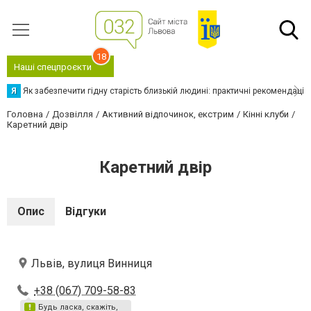
18
Наші спецпроєкти
Я
Як забезпечити гідну старість близькій людині: практичні рекомендації
Головна
Дозвілля
Активний відпочинок, екстрим
Кінні клуби
Каретний двір
Каретний двір
Опис
Відгуки
Львів, вулиця Винниця
+38 (067) 709-58-83
Будь ласка, скажіть,