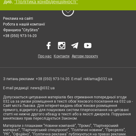
див.
"Політика конфіденційності"
Реклама на сайті
Робота в нашій компанії
Франшиза "CitySites"
+38 (050) 973-16-20
Про нас
Контакти
Автори проєкту
З питань реклами: +38 (050) 973-16-20. E-mail:
reklama@032.ua
E-mail редакції:
news@032.ua
Допускається цитування матеріалів без отримання попередньої згоди
032.ua за умови розміщення в тексті обов'язкового посилання на 032.ua -
Сайт міста Львова. Для інтернет-видань обов'язкове розміщення
прямого, відкритого для пошукових систем гіперпосилання на цитовані
статті не нижче другого абзацу в тексті або в якості джерела. Порушення
виняткових прав переслідується Законом.
Матеріали з плашками "Новини компаній", "Промо", "Партнерський
матеріал", "Партнерський спецпроєкт", "Політичні новини", "Пресреліз",
"PR", "Офіційно", "Політична реклама" публікуються на правах реклами.