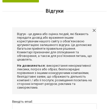
Відгуки
Відгук - це думка або оцінка людей, які бажають
передати досвід або враження іншим
користувачам нашого сайту з обов'язковою
аргументацією залишеного відгука. Це допоможе
багатьом прийняти правильне рішення.
Коментарі призначені для спілкування та
обговорення, а також для роз'яснення питань, що
цікавлять.
Не дозволяється:
використання ненормативної
лексики, погроз або образ; безпосереднє
порівняння з іншими конкуруючими компаніями;
безпідставні заяви, що ображають діяльність
компанії і / або її послуги; розміщення посилань на
сторонні інтернет-ресурси; реклама та
самореклама.
Введіть email: