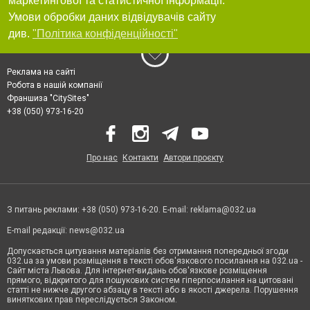
маркетингової та статистичної інформації.
Умови обробки даних відвідувачів сайту
див.
"Політика конфіденційності"
Реклама на сайті
Робота в нашій компанії
Франшиза "CitySites"
+38 (050) 973-16-20
Про нас
Контакти
Автори проєкту
З питань реклами: +38 (050) 973-16-20. E-mail:
reklama@032.ua
E-mail редакції:
news@032.ua
Допускається цитування матеріалів без отримання попередньої згоди
032.ua за умови розміщення в тексті обов'язкового посилання на 032.ua -
Сайт міста Львова. Для інтернет-видань обов'язкове розміщення
прямого, відкритого для пошукових систем гіперпосилання на цитовані
статті не нижче другого абзацу в тексті або в якості джерела. Порушення
виняткових прав переслідується Законом.