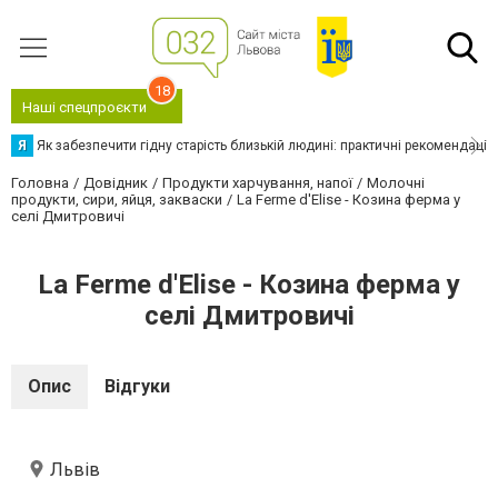
18
Наші спецпроєкти
Я
Як забезпечити гідну старість близькій людині: практичні рекомендації
Головна
Довідник
Продукти харчування, напої
Молочні
продукти, сири, яйця, закваски
La Ferme d'Elise - Козина ферма у
селі Дмитровичі
La Ferme d'Elise - Козина ферма у
селі Дмитровичі
Опис
Відгуки
Львів