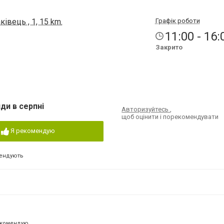
івець , 1, 15 km.
Графік роботи
11:00 - 16:
Закрито
ди в серпні
Авторизуйтесь
,
щоб оцінити і порекомендувати
Я рекомендую
ендують
екомендую.