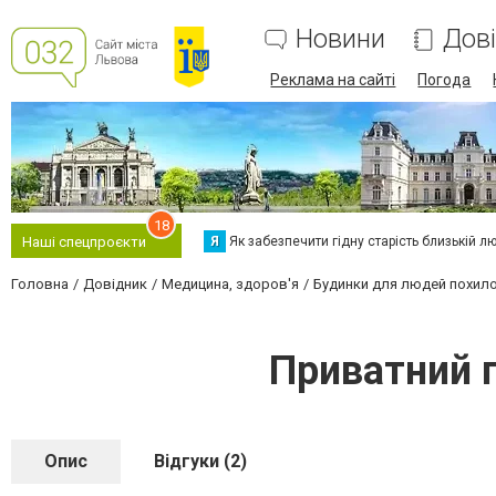
Новини
Дов
Реклама на сайті
Погода
18
Я
Як забезпечити гідну старість близькій л
Наші спецпроєкти
Головна
Довідник
Медицина, здоров'я
Будинки для людей похилог
Приватний п
Опис
Відгуки (2)