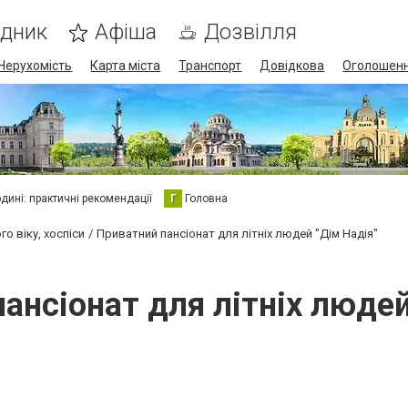
ідник
Афіша
Дозвілля
Нерухомість
Карта міста
Транспорт
Довідкова
Оголошен
юдині: практичні рекомендації
Г
Головна
о віку, хоспіси
Приватний пансіонат для літніх людей "Дім Надія"
ансіонат для літніх людей