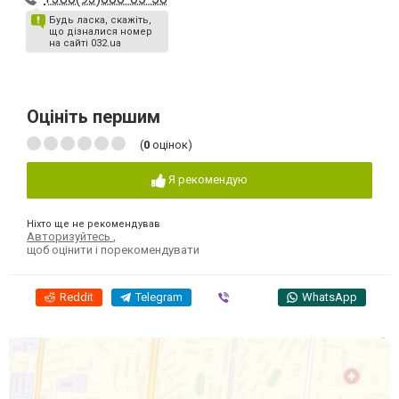
Будь ласка, скажіть,
що дізналися номер
на сайті 032.ua
Оцініть першим
(
0
оцінок)
Я рекомендую
Ніхто ще не рекомендував
Авторизуйтесь
,
щоб оцінити і порекомендувати
Reddit
Telegram
Viber
WhatsApp