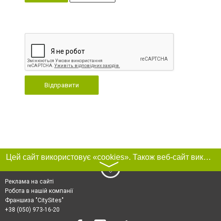
Відправити
Цей сайт використовує «cookies». Також веб-сайт використовує інтернет-сервіс для збору технічних даних стосовно відвідувачів з метою отримання маркетингової та статистичної інформації. Умови обробки даних відвідувачів сайту див.
〉
Реклама на сайті
Робота в нашій компанії
Франшиза "CitySites"
+38 (050) 973-16-20