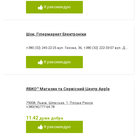
Я рекомендую
Шок, Гіпермаркет Електроніки
+380 (32) 245-22-25 вул. Газова, 36
,
+380 (32) 222-33-07 вул. Довженка, 4
Я рекомендую
ЯБКО™ Магазин та Сервісний Центр Apple
79008, Львів, Шевська, 1, Площа Ринок
+380(96)777-64-78
11.42
дуже добре
Я рекомендую