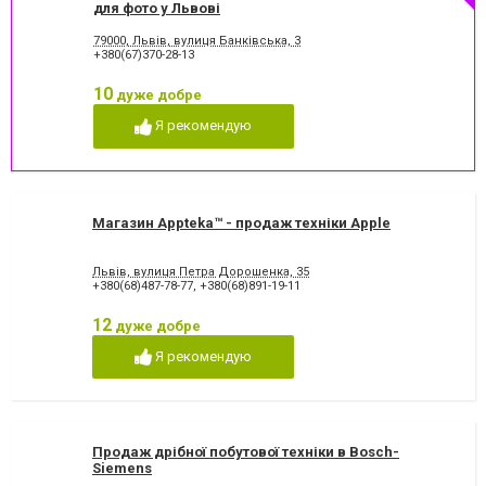
для фото у Львові
79000, Львів, вулиця Банківська, 3
+380(67)370-28-13
10
дуже добре
Я рекомендую
Магазин Appteka™ - продаж техніки Apple
Львів, вулиця Петра Дорошенка, 35
+380(68)487-78-77
,
+380(68)891-19-11
12
дуже добре
Я рекомендую
Продаж дрібної побутової техніки в Bosch-
Siemens