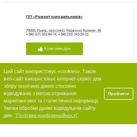
ПП «Ремонт холодильників»
79000, Львів, проспект Червоної Калини, 36
+380 (67) 502-84-74
,
+380 (32) 243-20-22
Я рекомендую
Цей сайт використовує «cookies». Також
Домашня техніка
веб-сайт використовує інтернет-сервіс для
збору технічних даних стосовно
79000, Львів, вулиця Городоцька, 155, ТЦ Привокзальний, Торгов
відвідувачів з метою отримання
Прийняти
+380 (67) 924-44-73
маркетингової та статистичної інформації.
Я рекомендую
Умови обробки даних відвідувачів сайту
Фільтри
див.
"Політика конфіденційності"
Світ Техніки - магазин побутової техніки