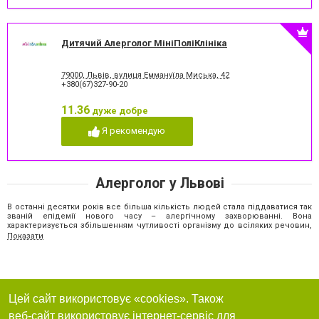
Дитячий Алерголог МініПоліКлініка
79000, Львів, вулиця Еммануїла Миська, 42
+380(67)327-90-20
11.36
дуже добре
Я рекомендую
Алерголог у Львові
В останні десятки років все більша кількість людей стала піддаватися так
званій епідемії нового часу – алергічному захворюванні. Вона
характеризується збільшенням чутливості організму до всіляких речовин,
при контакті з якими проявляється незвичайними алергічними реакціями.
Показати
Вчені підрахували, що цим захворюванням страждає близько 30%
населення нашої планети. Алерголог у Львові необхідний в тому випадку,
якщо мають місце наступні симптоми алергії:
риніт;
свербіж;
почервоніння очей;
Цей сайт використовує «cookies». Також
свербіння та почервоніння шкіри;
веб-сайт використовує інтернет-сервіс для
задишка.