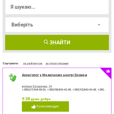
ЗНАЙТИ
Сортувати:
за рейтингом
за переглядами
Алерголог у Медичному центрі Ехомед
вулиця Єрошенка, 14
+380(67)968-48-06
,
+380(98)840-40-48
,
+380(93)840-40-48
,
+380(97)336-73-09
9.38
дуже добре
Я рекомендую