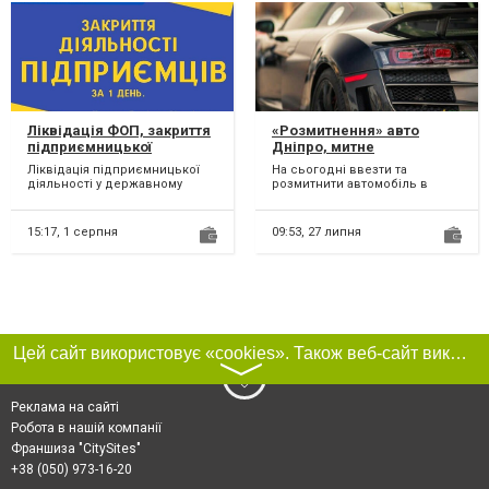
Ліквідація ФОП, закриття
«Розмитнення» авто
підприємницької
Дніпро, митне
діяльності ТЕРМІНОВО.
оформлення вашого авто
Ліквідація підприємницької
На сьогодні ввезти та
в Дніпрі
діяльності у державному
розмитнити автомобіль в
реєстрі, податковій, фондах
Україну можливо практично з
за 1 день; Здача лік...
будь-якої держави. Найбіль...
15:17,
1 серпня
09:53,
27 липня
Цей сайт використовує «cookies». Також веб-сайт використовує інтернет-сервіс для збору технічних даних стосовно відвідувачів з метою отримання маркетингової та статистичної інформації. Умови обробки даних відвідувачів сайту див.
〉
Реклама на сайті
Робота в нашій компанії
Франшиза "CitySites"
+38 (050) 973-16-20