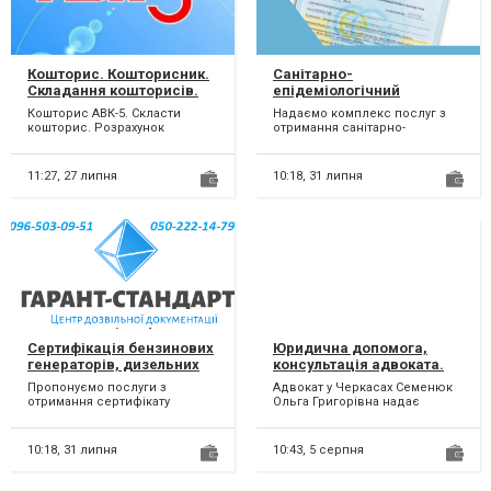
Кошторис. Кошторисник.
Санітарно-
Складання кошторисів.
епідеміологічний
Кошториси
висновок України
Кошторис АВК-5. Скласти
Надаємо комплекс послуг з
АВК.Розрахунок
кошторис. Розрахунок
отримання санітарно-
кошторису. Зробити
кошториса.Зробить кошторис.
епідеміологічного висновку
кошторис. Скласти
Складання
України (висновок СЕС, висн...
кошториса.Коштори...
кошторис.Складання
11:27,
27 липня
10:18,
31 липня
кошторисів в АВК
5.Скласти кошторис на
тендер Прозоро
Prozorro.Акти КБ-2В, КБ-3,
М-29
Сертифікація бензинових
Юридична допомога,
генераторів, дизельних
консультація адвоката.
генераторів,
Пропонуємо послуги з
Адвокат у Черкасах Семенюк
акумуляторів, зарядних
отримання сертифікату
Ольга Григорівна надає
станцій, буржуйок, печей
відповідності та декларації
юридичну допомогу,
про відповідність на
консультацію та супровід з...
бензинов...
10:18,
31 липня
10:43,
5 серпня