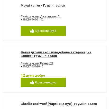
Мокрі лапки - Грумінг салон
Львів, вулиця Джерельна, 51
+380(98)365-31-02
Я рекомендую
Ветмедкомплекс - цілодобова ветеринарна
клініка і грумінг-салон
Львів, вулиця Бучми, 22
+380(97)233-98-17
12
дуже добре
Я рекомендую
Charlie and woof (Чарлі енд вуф), грумінг-салон