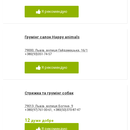
Я рекомендую
Грумінг салон Happy animals
79000, Львів, вулиця Гайдамацька, 16/1
+380(93)051-74-57
Я рекомендую
Стрижка та грумінг собак
79013, Львів, вулиця Богуна, 9
+380(97)761-00-61
,
+380(50)370-87-47
12
дуже добре
Я рекомендую