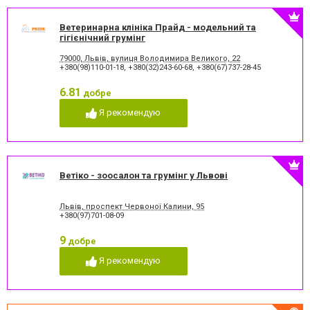
Ветеринарна клініка Прайд - модельний та
гігієнічний грумінг
79000, Львів, вулиця Володимира Великого, 22
+380(98)110-01-18
,
+380(32)243-60-68
,
+380(67)737-28-45
6.81
добре
Я рекомендую
Ветіко - зоосалон та грумінг у Львові
Львів, проспект Червоної Калини, 95
+380(97)701-08-09
9
добре
Я рекомендую