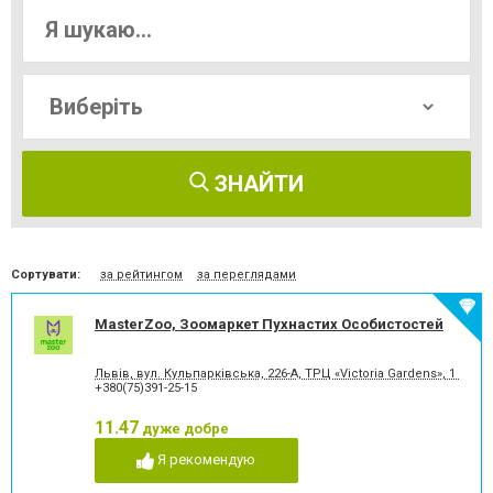
ЗНАЙТИ
Сортувати:
за рейтингом
за переглядами
MasterZoo, Зоомаркет Пухнастих Особистостей
Львів, вул. Кульпарківська, 226-А, ТРЦ «Victoria Gardens», 1 пове
+380(75)391-25-15
11.47
дуже добре
Я рекомендую