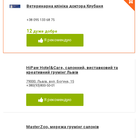
Ветеринарна клініка доктора Клубаня
+38 095 133 68 75
12
дуже добре
Я рекомендую
HiPaw Hotel&Care, салонний, виставковий та
креативний грумінг Львів
79000, Львів, вул. Богуна, 15
+380(93)800-50-01
Я рекомендую
MasterZoo, мережа грумінг салонів