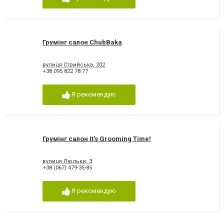
Грумінг салон ChubBaka
вулиця Стрийська, 202
+38 095 822 78 77
Я рекомендую
Грумінг салон It's Grooming Time!
вулиця Люльки, 3
+38 (067) 479-35-85
Я рекомендую