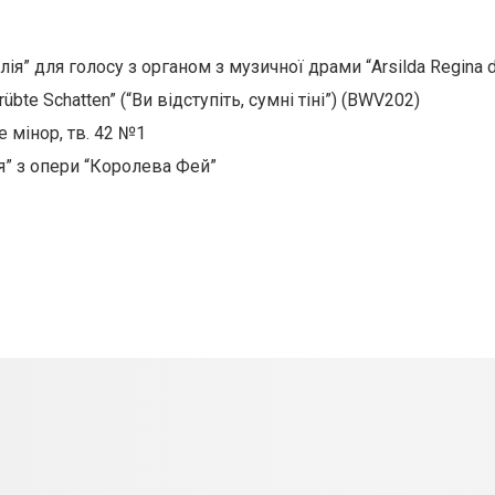
алія” для голосу з органом з музичної драми “Arsilda Regina d
übte Schatten” (“Ви відступіть, сумні тіні”) (BWV202)
 мінор, тв. 42 №1
я” з опери “Королева Фей”