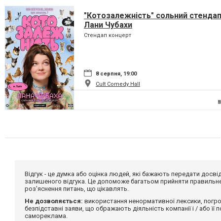
"Котозалежність" сольний стенда
Лани Чубахи
Стендап концерт
8 серпня, 19:00
Cult Comedy Hall
Відгук - це думка або оцінка людей, які бажають передати дос
залишеного відгука. Це допоможе багатьом прийняти правильне 
роз'яснення питань, що цікавлять.
Не дозволяється:
використання ненормативної лексики, погро
безпідставні заяви, що ображають діяльність компанії і / або її
самореклама.