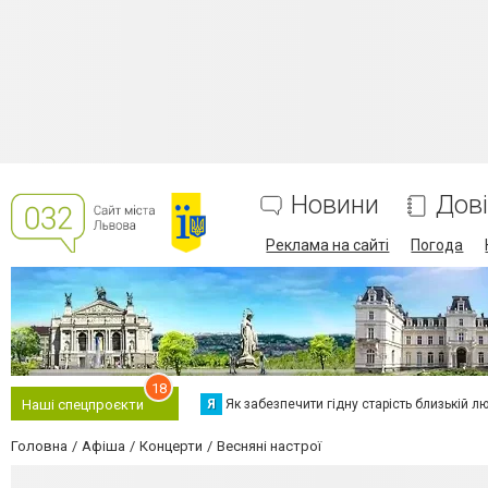
Новини
Дов
Реклама на сайті
Погода
18
Я
Як забезпечити гідну старість близькій л
Наші спецпроєкти
Головна
Афіша
Концерти
Весняні настрої