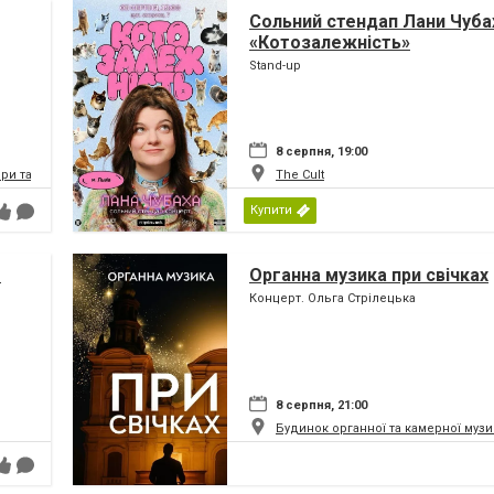
Сольний стендап Лани Чуба
«Котозалежність»
Stand-up
8 серпня, 19:00
и та балету імені Соломії Крушельницької
The Cult
Купити
т
Органна музика при свічках
Концерт. Ольга Стрілецька
8 серпня, 21:00
Будинок органної та камерної музи