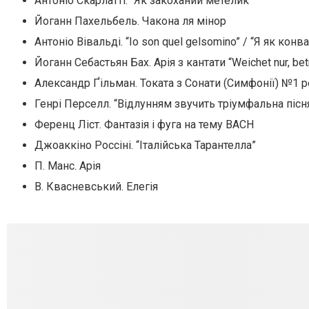
Антоніо Скарлатті. “Як закоханий метелик”
Йоганн Пахельбель. Чакона ля мінор
Антоніо Вівальді. “Io son quel gelsomino” / “Я як конв
Йоганн Себастьян Бах. Арія з кантати “Weichet nur, betr
Александр Ґільман. Токата з Сонати (Симфонії) №1 ре
Генрі Перселл. “Відлунням звучить тріумфальна пісн
Ференц Ліст. Фантазія і фуга на тему BACH
Джоаккіно Россіні. “Італійська Тарантелла”
П. Mанс. Арія
В. Квасневський. Елегія