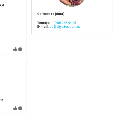
хи
Євгенія (афіша)
Телефон:
(098) 286 94 85
E-mail:
ed@citysites.com.ua
ки