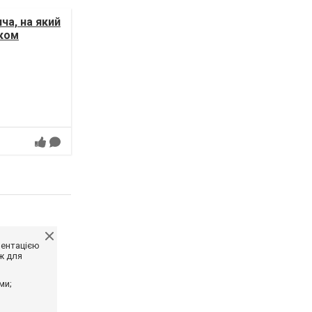
ча, на який
иком
ментацією
ж для
ми;