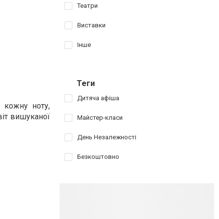
Театри
Виставки
Інше
Теги
Дитяча афіша
 кожну ноту,
віт вишуканої
Майстер-класи
День Незалежності
Безкоштовно