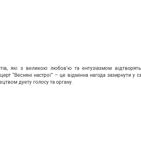
тів, які з великою любов’ю та ентузіазмом відтворять
церт “Весняні настрої” – це відмінна нагода зазирнути у с
цтвом дуету голосу та органу.