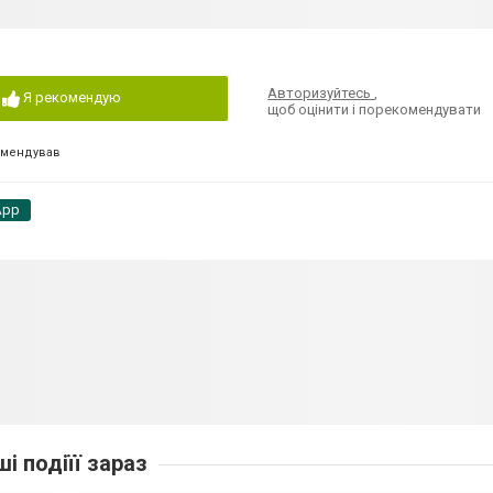
Авторизуйтесь
,
Я рекомендую
щоб оцінити і порекомендувати
омендував
App
ші подіїї зараз