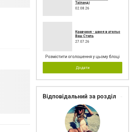
Таїланді
02.08.26
Кравчиня - швея в ательє
Ваш Стиль
27.07.26
Розмістити оголошення у цьому блоці
Додати
Відповідальний за розділ