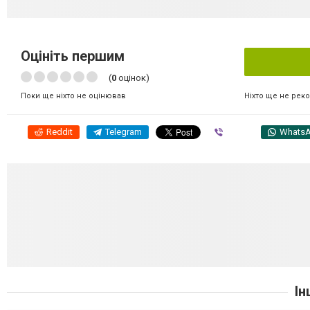
Оцініть першим
(
0
оцінок)
Ніхто ще не рек
Поки ще ніхто не оцінював
Reddit
Telegram
Viber
Whats
Ін