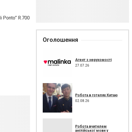
i Ponto” R.700
Оголошення
Агент з нерухомості
27.07.26
Робота в готелях Китаю
02.08.26
Робота вчителем
англійської мови у