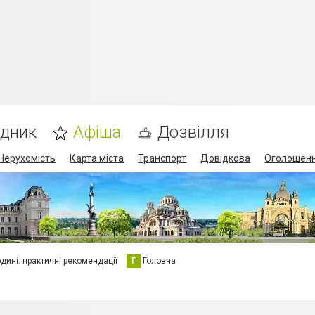
ідник
Афіша
Дозвілля
Нерухомість
Карта міста
Транспорт
Довідкова
Оголошен
юдині: практичні рекомендації
Г
Головна