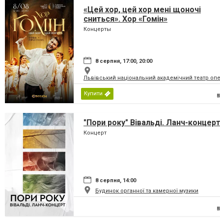
«Цей хор, цей хор мені щоночі
сниться». Хор «Гомін»
Концерты
8 серпня, 17:00, 20:00
Львівський національний академічний театр опер
Купити
"Пори року" Вівальді. Ланч-концер
Концерт
8 серпня, 14:00
Будинок органної та камерної музики