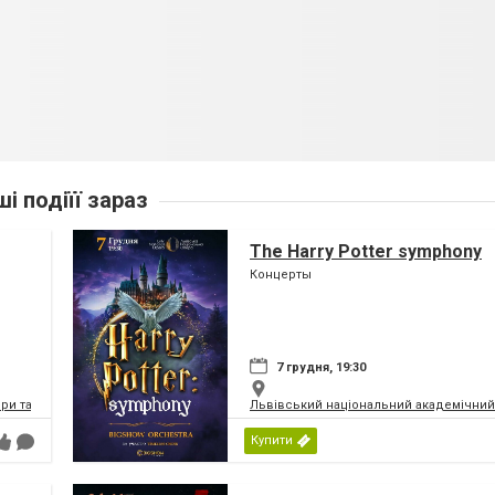
ші подіїї зараз
The Harry Potter symphony
Концерты
7 грудня, 19:30
и та балету імені Соломії Крушельницької
Львівський національний академічний 
Купити