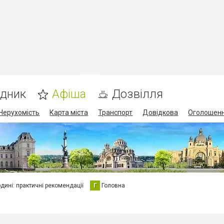
ідник
Афіша
Дозвілля
Нерухомість
Карта міста
Транспорт
Довідкова
Оголошен
юдині: практичні рекомендації
Г
Головна