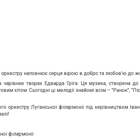
о оркестру наповнює серця вірою в добро та любов'ю до жи
 чарівних творах Едварда Гріга. Ця музика, створена до 
вим хітом. Сьогодні ці мелодії знайомі всім – "Ранок", "Пі
го оркестру Луганської філармонії під керівництвом Іван
алі!
ної філармонії