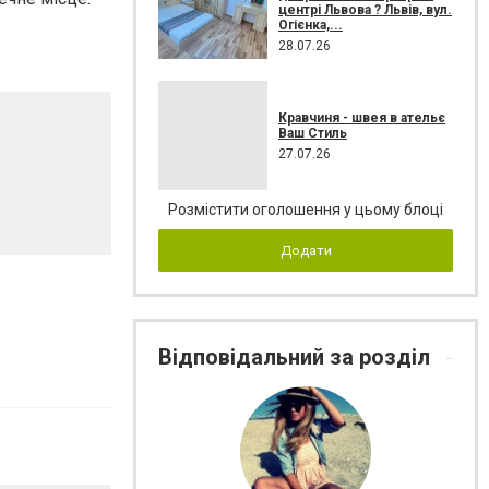
центрі Львова ? Львів, вул.
Огієнка,...
28.07.26
Кравчиня - швея в ательє
Ваш Стиль
27.07.26
Розмістити оголошення у цьому блоці
Додати
Відповідальний за розділ