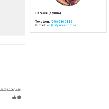
Євгенія (афіша)
Телефон:
(098) 286 94 85
E-mail:
ed@citysites.com.ua
театр опери та балету імені Соломії Крушельницької