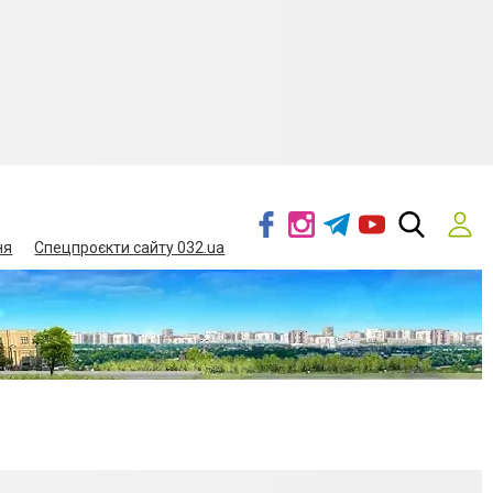
ня
Спецпроєкти сайту 032.ua