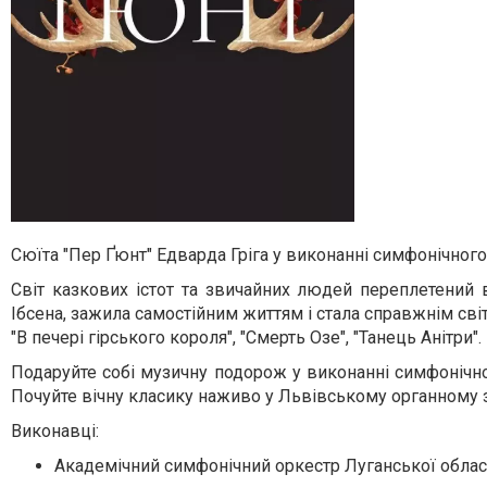
Сюїта "Пер Ґюнт" Едварда Гріга у виконанні симфонічног
Світ казкових істот та звичайних людей переплетений в
Ібсена, зажила самостійним життям і стала справжнім світо
"В печері гірського короля", "Смерть Озе", "Танець Анітри".
Подаруйте собі музичну подорож у виконанні симфонічно
Почуйте вічну класику наживо у Львівському органному з
Виконавці:
Академічний симфонічний оркестр Луганської облас