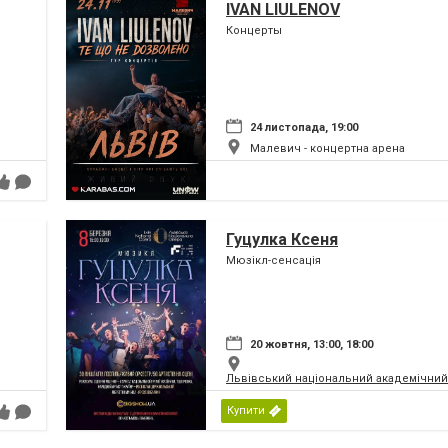
IVAN LIULENOV
Концерты
24 листопада, 19:00
Малевич - концертна арена
Гуцулка Ксеня
Мюзікл-сенсація
20 жовтня, 13:00, 18:00
Львівський національний академічний 
Купити