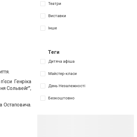
Театри
Виставки
Інше
Теги
Дитяча афіша
ття.
Майстер-класи
пʼєси Генріка
День Незалежності
сня Сольвейґ",
Безкоштовно
а Остаповича.