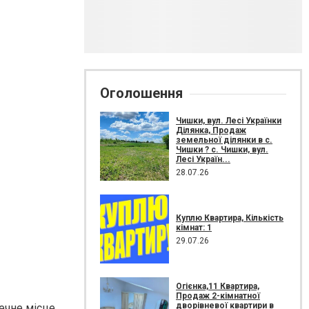
Оголошення
Чишки, вул. Лесі Українки
Ділянка, Продаж
земельної ділянки в с.
Чишки ? с. Чишки, вул.
Лесі Україн...
28.07.26
Куплю Квартира, Кількість
кімнат: 1
29.07.26
Огієнка,11 Квартира,
Продаж 2-кімнатної
дворівневої квартири в
ечне місце.