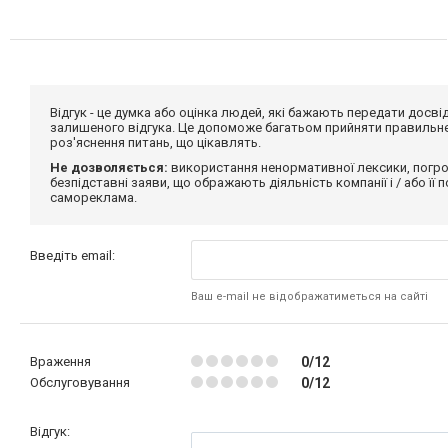
Відгук - це думка або оцінка людей, які бажають передати дос
залишеного відгука. Це допоможе багатьом прийняти правильне 
роз'яснення питань, що цікавлять.
Не дозволяється:
використання ненормативної лексики, погро
безпідставні заяви, що ображають діяльність компанії і / або її
самореклама.
Введіть email:
Ваш e-mail не відображатиметься на сайті
Враження
0/12
Обслуговування
0/12
Відгук: