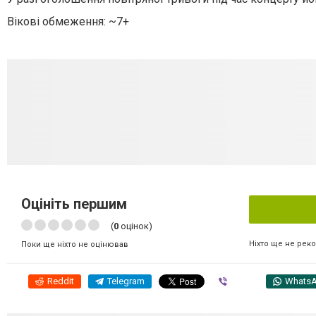
Вікові обмеження: ~7+
Оцініть першим
(
0
оцінок)
Ніхто ще не рек
Поки ще ніхто не оцінював
Reddit
Telegram
Viber
Whats