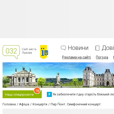
Новини
Дов
Реклама на сайті
Погода
18
Я
Як забезпечити гідну старість близькій л
Наші спецпроєкти
Головна
Афіша
Концерти
Пер Ґюнт. Симфонічний концерт