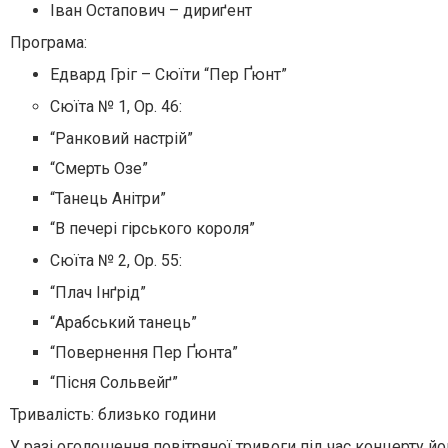
Іван Остапович – дириґент
Програма:
Едвард Гріг – Сюїти “Пер Ґюнт”
Сюїта № 1, Op. 46:
“Ранковий настрій”
“Смерть Озе”
“Танець Анітри”
“В печері гірського короля”
Сюїта № 2, Op. 55:
“Плач Інґрід”
“Арабський танець”
“Повернення Пер Ґюнта”
“Пісня Сольвейґ”
Тривалість: близько години
У разі оголошення повітряної тривоги під час концерту й