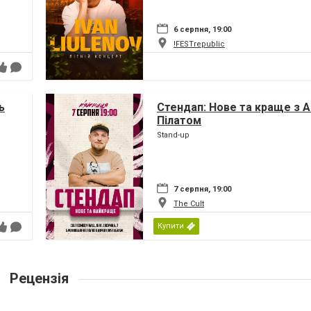
6 серпня, 19:00
!FESTrepublic
ь
Стендап: Нове та краще з 
Пілатом
Stand-up
7 серпня, 19:00
The Cult
Купити
Рецензія