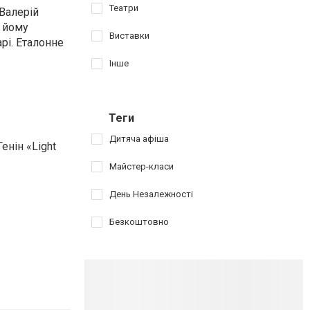
Театри
 Валерій
ь йому
Виставки
рі. Еталонне
Інше
Теги
Дитяча афіша
енін «Light
Майстер-класи
День Незалежності
Безкоштовно