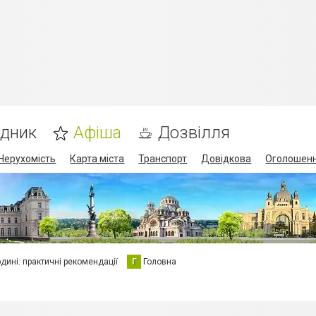
ідник
Афіша
Дозвілля
Нерухомість
Карта міста
Транспорт
Довідкова
Оголошен
юдині: практичні рекомендації
Г
Головна