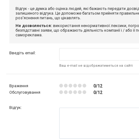
Відгук - це думка або оцінка людей, які бажають передати дос
залишеного відгука. Це допоможе багатьом прийняти правильне 
роз'яснення питань, що цікавлять.
Не дозволяється:
використання ненормативної лексики, погро
безпідставні заяви, що ображають діяльність компанії і / або її
самореклама.
Введіть email:
Ваш e-mail не відображатиметься на сайті
Враження
0/12
Обслуговування
0/12
Відгук: