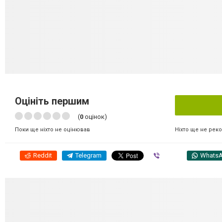
Оцініть першим
(
0
оцінок)
Ніхто ще не рек
Поки ще ніхто не оцінював
Reddit
Telegram
Viber
Whats