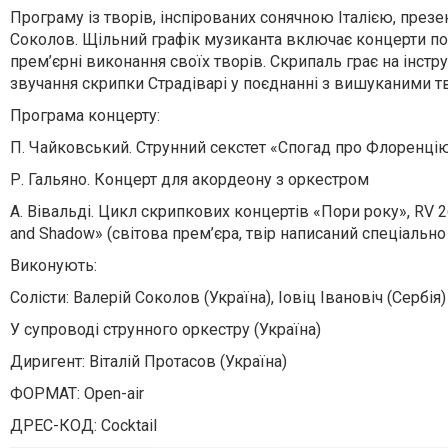
Програму із творів, інспірованих сонячною Італією, презе
Соколов. Щільний графік музиканта включає концерти по 
прем’єрні виконання своїх творів. Скрипаль грає на інстр
звучання скрипки Страдіварі у поєднанні з вишуканими т
Програма концерту:
П. Чайковський. Струнний секстет «Спогад про Флоренцію
Р. Гальяно. Концерт для акордеону з оркестром
А. Вівальді. Цикл скрипкових концертів «Пори року», RV 26
and Shadow» (світова прем’єра, твір написаний спеціально
Виконують:
Солісти: Валерій Соколов (Україна), Іовіц Івановіч (Сербія)
У супроводі струнного оркестру (Україна)
Диригент: Віталій Протасов (Україна)
ФОРМАТ: Open-air
ДРЕС-КОД: Cocktail