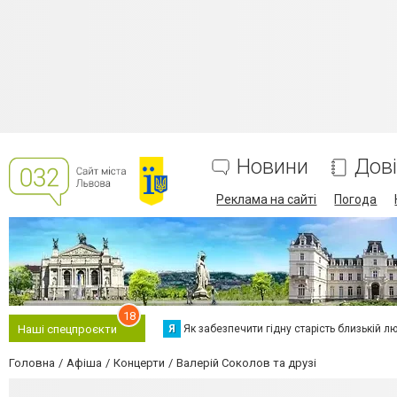
Новини
Дов
Реклама на сайті
Погода
18
Я
Як забезпечити гідну старість близькій л
Наші спецпроєкти
Головна
Афіша
Концерти
Валерій Соколов та друзі