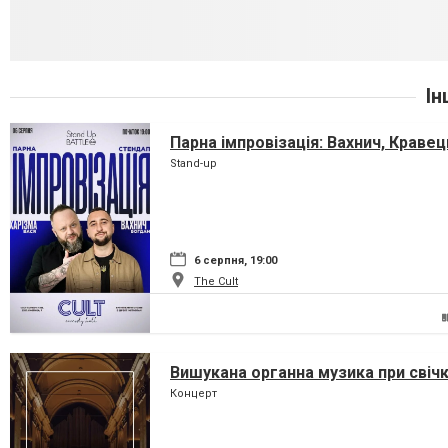
Ін
Парна імпровізація: Вахнич, Кравец
Stand-up
6 серпня, 19:00
The Cult
Вишукана органна музика при свіч
Концерт