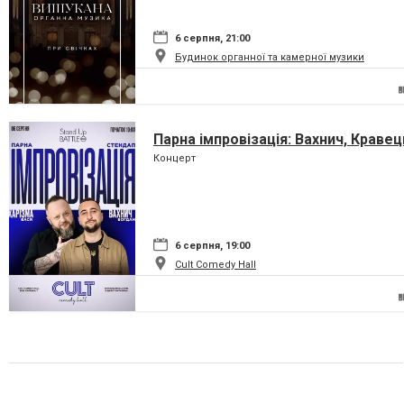
6 серпня, 21:00
Будинок органної та камерної музики
Парна імпровізація: Вахнич, Кравец
Концерт
6 серпня, 19:00
Cult Comedy Hall