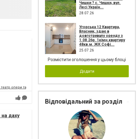
Чишки ? с. Чишки, вул.
Лесі Україн...
28.07.26
Угорська 12 Квартира,
Власник, здаю в
довготривалу оренду з
1.08.26р. 1кімн.квартиру
48кв.м. ЖК Софі...
25.07.26
Розмістити оголошення у цьому блоці
Додати
театр опери та балету імені Соломії Крушельницької
Відповідальний за розділ
т на даху