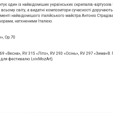
нтує один із найвідоміших українських скрипалів-віртуозів
всьому світу, а видатні композитори сучасності доручают
ументі найвідомішого італійського майстра Антоніо Страдіва
ворами, натхненими Італією.
», Op.70
9 «Весна», RV 315 «Літо», RV 293 «Осінь», RV 297 «Зима»В. Г
 для фестивалю LvivMozArt).