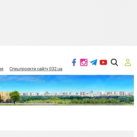
ня
Спецпроєкти сайту 032.ua