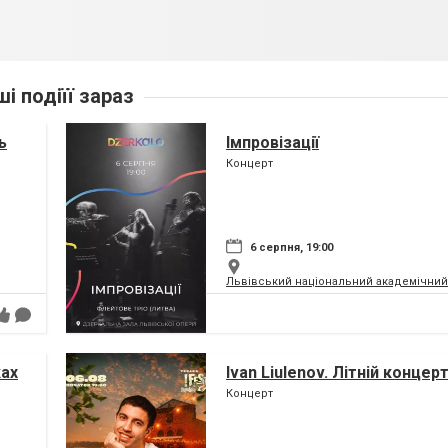
ші подіїї зараз
ь
Імпровізації
Концерт
6 серпня, 19:00
Львівський національний академічний 
ках
Ivan Liulenov. Літній концер
Концерт