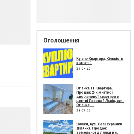
Оголошення
Куплю Квартира, Кількість
кімнат: 1
29.07.26
Огієнка,11 Квартира,
Продаж 2-кімнатної
дворівневої квартири в
центрі Львова ? Львів, вул.
Огієнка,...
28.07.26
Чишки, вул. Лесі Українки
Ділянка, Продаж
земельної ділянки в с.