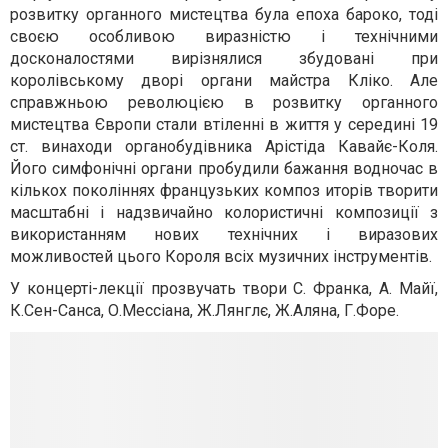
розвитку органного мистецтва була епоха бароко, тоді
своєю особливою виразністю і технічними
досконалостями вирізнялися збудовані при
королівському дворі органи майстра Кліко. Але
справжньою революцією в розвитку органного
мистецтва Європи стали втіленні в життя у середині 19
ст. винаходи органобудівника Арістіда Кавайє-Коля.
Його симфонічні органи пробудили бажання водночас в
кількох поколіннях французьких композ иторів творити
масштабні і надзвичайно колористичні композиції з
використанням нових технічних і виразових
можливостей цього Короля всіх музичних інструментів.
У концерті-лекції прозвучать твори С. Франка, А. Майї,
К.Сен-Санса, О.Мессіана, Ж.Лянглє, Ж.Аляна, Г.Форе.