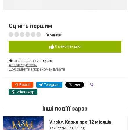
Оцініть першим
(
0
оцінок)
Я рекомендую
Ніхто ще не рекомендував
Авторизуйтесь
,
щоб оцінити і порекомендувати
Reddit
Telegram
Viber
WhatsApp
Інші подіїї зараз
Virsky. Казка про 12 місяців
Концерты, Новый Год