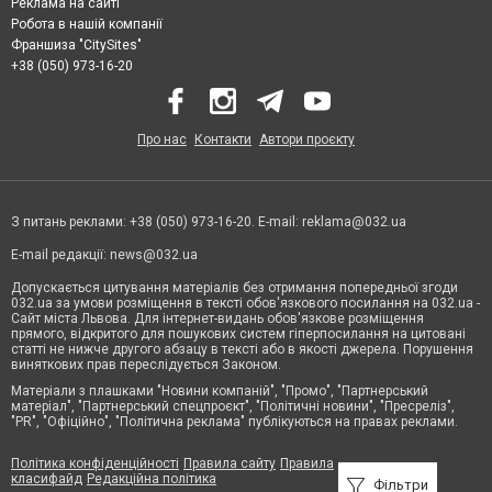
Реклама на сайті
Робота в нашій компанії
Франшиза "CitySites"
+38 (050) 973-16-20
Про нас
Контакти
Автори проєкту
З питань реклами: +38 (050) 973-16-20. E-mail:
reklama@032.ua
E-mail редакції:
news@032.ua
Допускається цитування матеріалів без отримання попередньої згоди
032.ua за умови розміщення в тексті обов'язкового посилання на 032.ua -
Сайт міста Львова. Для інтернет-видань обов'язкове розміщення
прямого, відкритого для пошукових систем гіперпосилання на цитовані
статті не нижче другого абзацу в тексті або в якості джерела. Порушення
виняткових прав переслідується Законом.
Матеріали з плашками "Новини компаній", "Промо", "Партнерський
матеріал", "Партнерський спецпроєкт", "Політичні новини", "Пресреліз",
"PR", "Офіційно", "Політична реклама" публікуються на правах реклами.
Політика конфіденційності
Правила сайту
Правила
класифайд
Редакційна політика
Фільтри