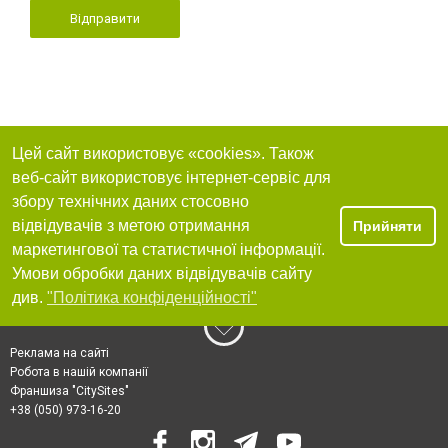
Відправити
Цей сайт використовує «cookies». Також
веб-сайт використовує інтернет-сервіс для
збору технічних даних стосовно
відвідувачів з метою отримання
Прийняти
маркетингової та статистичної інформації.
Умови обробки даних відвідувачів сайту
див.
"Політика конфіденційності"
Реклама на сайті
Робота в нашій компанії
Франшиза "CitySites"
+38 (050) 973-16-20