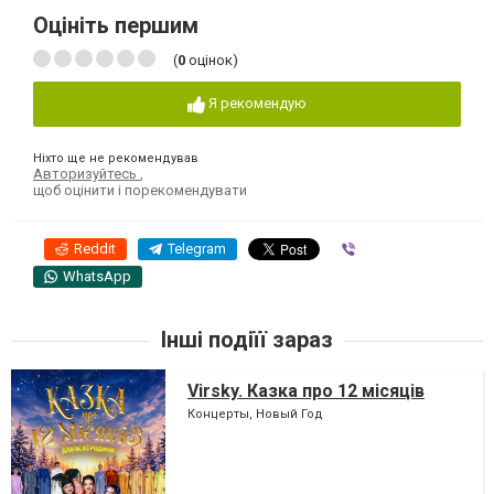
Оцініть першим
(
0
оцінок)
Я рекомендую
Ніхто ще не рекомендував
Авторизуйтесь
,
щоб оцінити і порекомендувати
Reddit
Telegram
Viber
WhatsApp
Інші подіїї зараз
Virsky. Казка про 12 місяців
Концерты, Новый Год