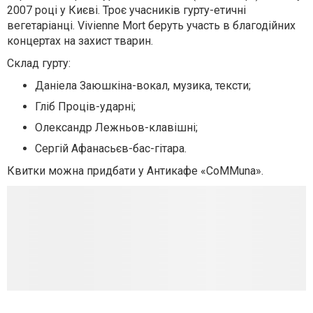
2007 році у Києві. Троє учасників гурту-етичні
вегетаріанці. Vivienne Mort беруть участь в благодійних
концертах на захист тварин.
Склад гурту:
Даніела Заюшкіна-вокал, музика, тексти;
Гліб Проців-ударні;
Олександр Лежньов-клавішні;
Сергій Афанасьєв-бас-гітара.
Квитки можна придбати у Антикафе «CoMMuna».