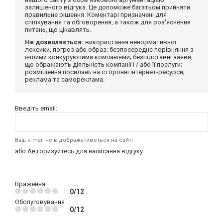
залишеного відгука. Це допоможе багатьом прийняти
правильне рішення. Коментарі призначені для
спілкування та обговорення, а також для роз'яснення
питань, що цікавлять.
Не дозволяється:
використання ненормативної
лексики, погроз або образ; безпосереднє порівняння з
іншими конкуруючими компаніями; безпідставні заяви,
що ображають діяльність компанії і / або її послуги;
розміщення посилань на сторонні інтернет-ресурси;
реклама та самореклама.
Введіть email:
Ваш e-mail не відображатиметься на сайті
або
Авторизуйтесь
для написання відгуку
Враження
0/12
Обслуговування
0/12