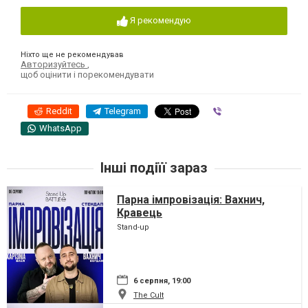
Я рекомендую
Ніхто ще не рекомендував
Авторизуйтесь
,
щоб оцінити і порекомендувати
Reddit
Telegram
Viber
WhatsApp
Інші подіїї зараз
Парна імпровізація: Вахнич,
Кравець
Stand-up
6 серпня, 19:00
The Cult