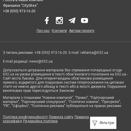
Франшиза "CitySites"
+38 (050) 973-16-20
Про нас
Контакти
Автори проєкту
З питань реклами: +38 (050) 973-16-20. E-mail:
reklama@032.ua
E-mail редакції:
news@032.ua
Допускається цитування матеріалів без отримання попередньої згоди
032.ua за умови розміщення в тексті обов'язкового посилання на 032.ua -
Сайт міста Львова. Для інтернет-видань обов'язкове розміщення
прямого, відкритого для пошукових систем гіперпосилання на цитовані
статті не нижче другого абзацу в тексті або в якості джерела. Порушення
виняткових прав переслідується Законом.
Матеріали з плашками "Новини компаній", "Промо", "Партнерський
матеріал", "Партнерський спецпроєкт", "Політичні новини", "Пресреліз",
"PR", "Офіційно", "Політична реклама" публікуються на правах реклами.
Політика конфіденційності
Правила сайту
Правила
класифайд
Редакційна політика
Фільтри