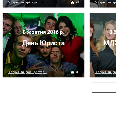
47
Галерея лицарів - рестор...
Галерея лицарі
8 жовтня 2016 р.
8 б
День Юриста
МДЖ
30
Галерея лицарів - рестор...
Галерея лицарі