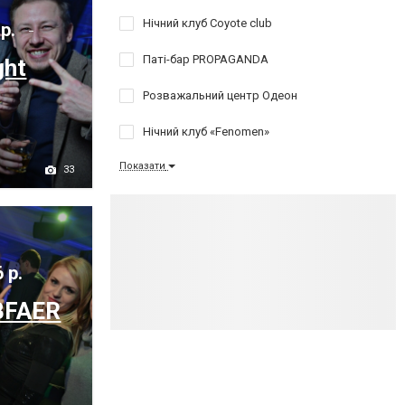
Нічний клуб Coyote club
 р.
Паті-бар PROPAGANDA
ght
Розважальний центр Одеон
Нічний клуб «Fenomen»
Показати
33
 р.
BFAER