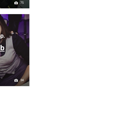
75
 р.
ub
34