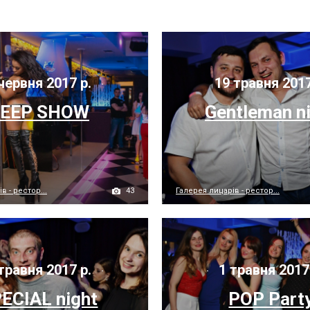
червня 2017 р.
19 травня 2017
EEP SHOW
Gentleman n
43
в - рестор...
Галерея лицарів - рестор...
травня 2017 р.
1 травня 2017
ECIAL night
POP Part