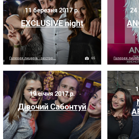
11 березня 2017 р.
24 
EXCLUSIVE night
AN
65
Галерея лицарів - рестор...
Галерея лицарі
1
19 січня 2017 р.
Дівочий Сабонтуй
A