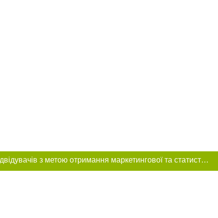
Цей сайт використовує «cookies». Також веб-сайт використовує інтернет-сервіс для збору технічних даних стосовно відвідувачів з метою отримання маркетингової та статистичної інформації. Умови обробки даних відвідувачів сайту див.