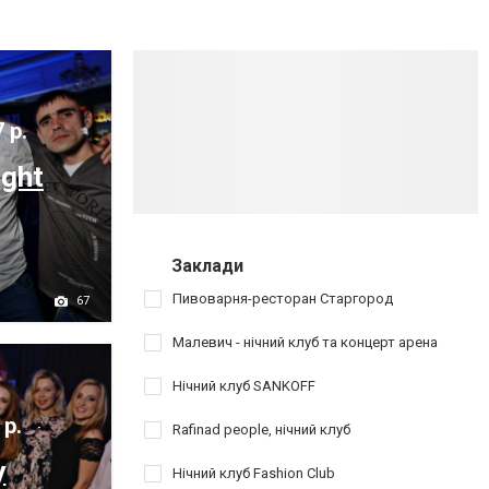
 р.
ight
Заклади
Пивоварня-ресторан Старгород
67
Малевич - нічний клуб та концерт арена
Нічний клуб SANKOFF
 р.
Rafinad people, нічний клуб
y
Нічний клуб Fashion Club