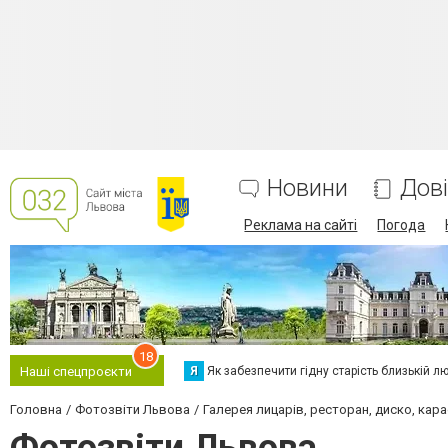
Новини
Дов
Реклама на сайті
Погода
18
Я
Як забезпечити гідну старість близькій л
Наші спецпроєкти
Головна
Фотозвіти Львова
Галерея лицарів, ресторан, диско, кар