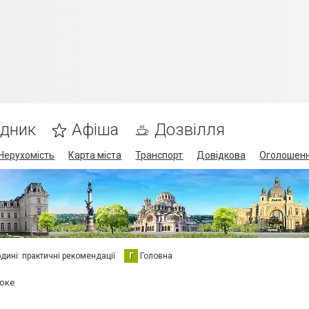
ідник
Афіша
Дозвілля
Нерухомість
Карта міста
Транспорт
Довідкова
Оголошен
юдині: практичні рекомендації
Г
Головна
аоке