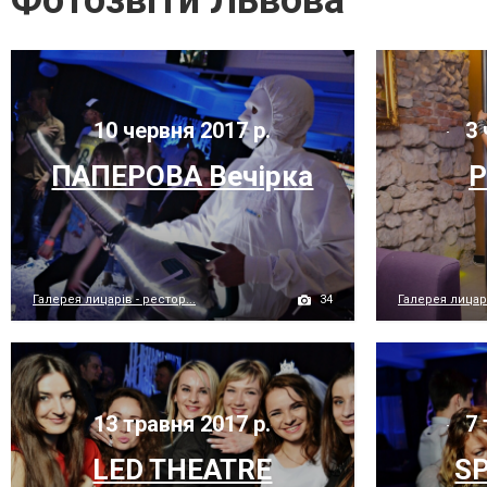
Фотозвіти Львова
10 червня 2017 р.
3 
ПАПЕРОВА Вечірка
P
34
Галерея лицарів - рестор...
Галерея лицарі
13 травня 2017 р.
7 
LED THEATRE
SP