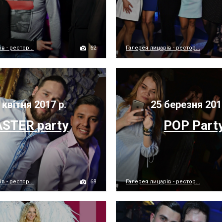
62
в - рестор...
Галерея лицарів - рестор...
 квітня 2017 р.
25 березня 201
ASTER party
POP Part
68
в - рестор...
Галерея лицарів - рестор...