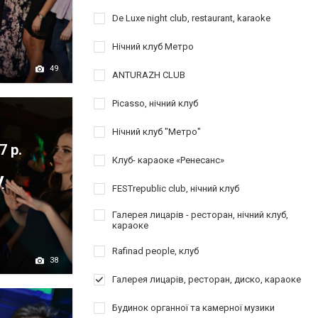
De Luxe night club, restaurant, karaoke
Нічний клуб Метро
49
ANTURAZH CLUB
Picasso, нічний клуб
Нічний клуб "Метро"
7 р.
Клуб- караоке «Ренесанс»
y
FESTrepublic club, нічний клуб
Галерея лицарів - ресторан, нічний клуб,
караоке
Rafinad people, клуб
38
Галерея лицарів, ресторан, диско, караоке
Будинок органної та камерної музики