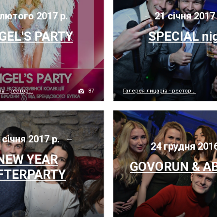
лютого 2017 р.
21 січня 2017
GEL'S PARTY
SPECIAL ni
87
в - рестор...
Галерея лицарів - рестор...
 січня 2017 р.
24 грудня 2016
NEW YEAR
GOVORUN & A
FTERPARTY