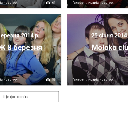
61
в - рестор...
Галерея лицарів - рестор...
ерезня 2014 р.
25 січня 2014
 8 березня |
Moloko cl
58
в - рестор...
Галерея лицарів - рестор...
Ще фотозвіти