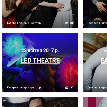
81
Галерея лицарів - рестор...
Галерея лицарі
22 квітня 2017 р.
16
LED THEATRE
E
90
Галерея лицарів - рестор...
Галерея лицарі