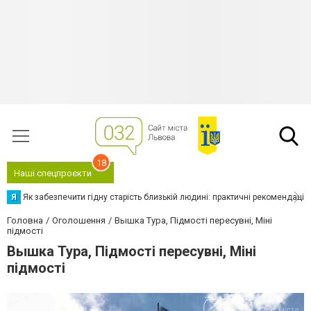
18
Наші спецпроєкти
Я
Як забезпечити гідну старість близькій людині: практичні рекомендації
Головна
Оголошення
Вышка Тура, Підмості пересувні, Міні
підмості
Вышка Тура, Підмості пересувні, Міні
підмості