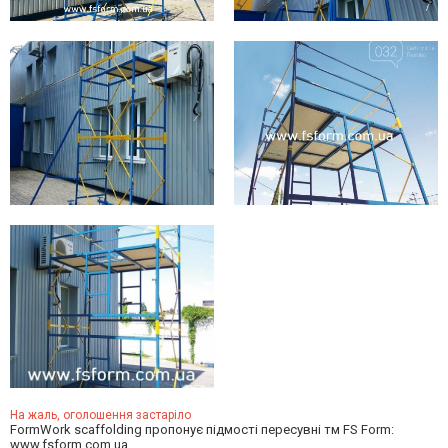
На жаль, оголошення застаріло
FormWork scaffolding пропонує підмості пересувні тм FS Form:
www.fsform.com.ua