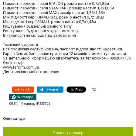
Підмості пересувні серії ETALON розмір настил 0,7х1,85м
Підмості пересувні серії STANDART розмір настил 1,3х1,85м
Підмості пересувні серії MAX розмір настил 1,85х1,85м
Міні підмості серії UNIVERSAL розмір настил 0,7х1,85м
Міні підмості серії SMALL розмір настил 0,7х1,45м
Риштування будівельні рамного типу
Риштування будівельні модульного типу
В наявності на складі, і під замовлення
Технічний супровід
Вся продукція сертифікована, паспорт відповідності надається
Гарантійне зобов’язання протягом 12 місяців з моменту поставки
За детальною інформацією звертайтесь за телефоном - 0992641130
Олександр
www.fsform.com.ua
Дивіться інші мої оголошення
Reddit
Telegram
Viber
WhatsApp
00:54, 14 липня, №333702
Олександр
Показати номер