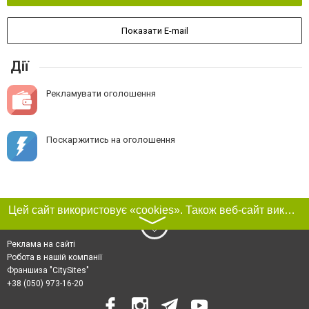
Показати E-mail
Дії
Рекламувати оголошення
Поскаржитись на оголошення
Цей сайт використовує «cookies». Також веб-сайт використовує інтернет-сервіс для збору технічних даних стосовно відвідувачів з метою отримання маркетингової та статистичної інформації. Умови обробки даних відвідувачів сайту див.
〉
Реклама на сайті
Робота в нашій компанії
Франшиза "CitySites"
+38 (050) 973-16-20