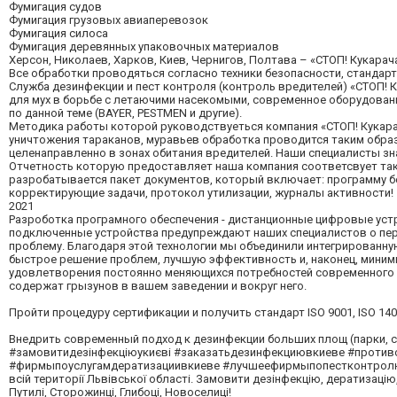
Фумигация судов
Фумигация грузовых авиаперевозок
Фумигация силоса
Фумигация деревянных упаковочных материалов
Херсон, Николаев, Харков, Киев, Чернигов, Полтава – «СТОП! Кукарач
Все обработки проводяться согласно техники безопасности, стандарту 
Служба дезинфекции и пест контроля (контроль вредителей) «СТОП! 
для мух в борьбе с летаючими насекомыми, современное оборудовани
по данной теме (BAYER, PESTMEN и другие).
Методика работы которой руководствуеться компания «СТОП! Кукарач
уничтожения тараканов, муравьев обработка проводится таким обра
целенаправленно в зонах обитания вредителей. Наши специалисты зн
Отчетность которую предоставляет наша компания соответсвует таким 
разробатывается пакет документов, который включает: программу бо
корректирующие задачи, протокол утилизации, журналы активности!
2021
Разроботка програмного обеспечения - дистанционные цифровые устр
подключенные устройства предупреждают наших специалистов о пер
проблему. Благодаря этой технологии мы объединили интегрированну
быстрое решение проблем, лучшую эффективность и, наконец, миним
удовлетворения постоянно меняющихся потребностей современного 
содержат грызунов в вашем заведении и вокруг него.
Пройти процедуру сертификации и получить стандарт ISO 9001, ISO 140
Внедрить современный подход к дезинфекции больших площ (парки, 
#замовитидезінфекціюукиєві #заказатьдезинфекциювкиеве #против
#фирмыпоуслугамдератизациивкиеве #лучшеефирмыпопестконтролюк
всій території Львівської області. Замовити дезінфекцію, дератизацію, 
Путилі, Сторожинці, Глибоці, Новоселиці!