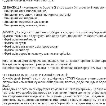
• Дератизація приватного сектора.
ДЕЗІНСЕКЦІЯ - комплекс по боротьбі з комахами (літаючими і повзаюч
• Знищення бліх, клопів, кліщів
• Знищення мурашок, тарганів, чорних тарганів
• Знищення ос, шершнів
• Знищення зернових шкідників
• Знищення мух, комарів, молі.
ФУМІГАЦІЯ - (від лат. fumigare — обкурювати, диміти) — метод борот
(фумігантами), які задушують або отруюють шкідників. У карантинному
• Фумігація контейнерів
• Фумігація судів
• Фумігація вантажних авіаперевезень
• Фумігація силосу
• Фумігація дерев'яних пакувальних матеріалів.
Київ. Вінниця. Житомир. Хмельницький. Рівне. Львів. Чернівці. Івано-Ф
Кукарача» оперативно реагує на запит клієнта!
Всі обробки проводяться згідно техніки безпеки, стандарту EPA, ISO 14
СПЕЦІАЛІЗОВАНІ ПОСЛУГИ НАШОЇ КОМПАНІЇ:
Служба дезінфекції та контроль шкідників «СТОП! Кукарача» використо
літаючими комахами, сучасне обладнання, пастки, родентициди в бороть
інші).
Методика роботи якої керуєтеся компанія «СТОП! Кукарача» - це баз
тарганів, мурах обробка проводиться таким чином що не потрібно за
зонах проживання шкідників. Наші фахівці знають біологію шкідників 
Звітність яку надає наша компанія відповідає таким стандартам, як BRC
документів, який включає: програму боротьби з шкідниками, список пре