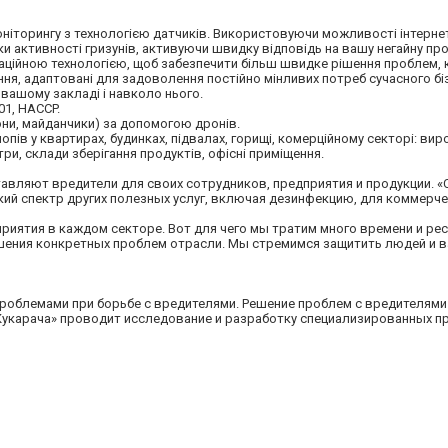
ніторингу з технологією датчиків. Використовуючи можливості інтернету
 активності гризунів, активуючи швидку відповідь на вашу негайну пр
новаційною технологією, щоб забезпечити більш швидке рішення проблем,
ення, адаптовані для задоволення постійно мінливих потреб сучасного бі
 вашому закладі і навколо нього.
01, HACCP.
іони, майданчики) за допомогою дронів.
клопів у квартирах, будинках, підвалах, горищі, комерційному секторі: ви
три, склади зберігання продуктів, офісні приміщення.
авляют вредители для своих сотрудников, предприятия и продукции. «
ий спектр других полезных услуг, включая дезинфекцию, для коммерче
иятия в каждом секторе. Вот для чего мы тратим много времени и рес
шения конкретных проблем отрасли. Мы стремимся защитить людей и 
роблемами при борьбе с вредителями. Решение проблем с вредителями
 Кукарача» проводит исследование и разработку специализированных 