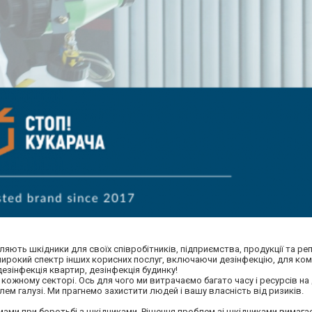
ють шкідники для своїх співробітників, підприємства, продукції та репу
 широкий спектр інших корисних послуг, включаючи дезінфекцію, для ком
дезінфекція квартир, дезінфекція будинку!
кожному секторі. Ось для чого ми витрачаємо багато часу і ресурсів на
м галузі. Ми прагнемо захистити людей і вашу власність від ризиків.
мами при боротьбі з шкідниками. Рішення проблем зі шкідниками вимага