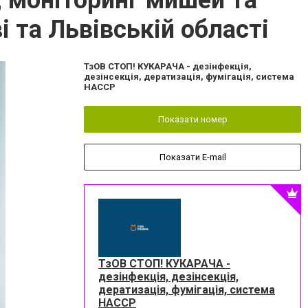
, моніторинг мишей та
і та Львівській області
ТзОВ СТОП! КУКАРАЧА - дезінфекція,
дезінсекція, дератизація, фумігація, система
HACCP
Показати номер
Показати E-mail
ТзОВ СТОП! КУКАРАЧА -
дезінфекція, дезінсекція,
дератизація, фумігація, система
HACCP