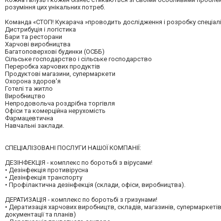
розуміння цих унікальних потреб.
Команда «СТОП! Кукарача »проводить дослідження і розробку спеціал
Дистрибуція і логістика
Бари та ресторани
Харчові виробництва
Багатоповерхові будинки (ОСББ)
Сільське господарство і сільське господарство
Переробка харчових продуктів
Продуктові магазини, супермаркети
Охорона здоров'я
Готелі та житло
Виробництво
Непродовольча роздрібна торгівля
Офіси та комерційна нерухомість
Фармацевтична
Навчальні заклади.
СПЕЦІАЛІЗОВАНІ ПОСЛУГИ НАШОЇ КОМПАНІЇ:
ДЕЗІНФЕКЦІЯ - комплекс по боротьбі з вірусами!
• Дезінфекція противірусна
• Дезінфекція транспорту
• Профілактична дезінфекція (склади, офіси, виробництва).
ДЕРАТИЗАЦІЯ - комплекс по боротьбі з гризунами!
• Дератизація харчових виробництв, складів, магазинів, супермаркеті
документації та планів)