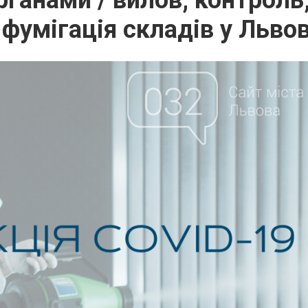
рганами / вилов, контроль
/ фумігація складів у Львов