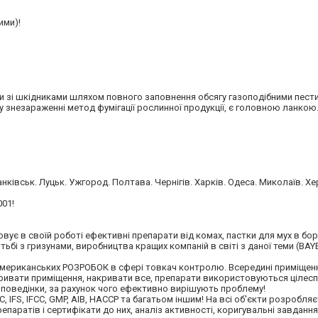
ими)!
ьби зі шкідниками шляхом повного заповнення обсягу газоподібними пес
 знезараженні метод фумігації рослинної продукції, є головною ланкою
ранківськ. Луцьк. Ужгород. Полтава. Чернігів. Харків. Одеса. Миколаїв. Х
001!
вує в своїй роботі ефективні препарати від комах, пастки для мух в бор
бі з гризунами, виробництва кращих компаній в світі з даної теми (BAY
а американських РОЗРОБОК в сфері товкач контролю. Всередині приміщен
кривати приміщення, накривати все, препарати використовуються цілес
і поведінки, за рахунок чого ефективно вирішують проблему!
, IFS, IFCC, GMP, AIB, HACCP та багатьом іншим! На всі об'єкти розробля
паратів і сертифікати до них, аналіз активності, коригувальні завданн