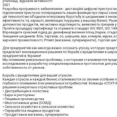
утилізації, журнали активності!
2021
Розробка програмного забезпечення - дистанційні цифрові пристрої мо
підключення пристрою попереджають наших фахівців про перші ознаки
цій технології ми об'єднали інтегровану боротьбу зі шкідниками з ін
ефективність та, нарешті, мінімізацію порушень у вашому бізнесі. Ріш
допомогою продуктів, які активно відстежують, виявляють гризунів у
Пройти процедуру сертифікації та отримати стандарт ISO 9001, ISO 140
Впровадити сучасний підхід до дезінфекції великих площ (парки, стад
Знищення шкідників: бліх, тарганів, ос, шершнів, мух, комарів, мурах, 
харчової промисловості, Рітейл (магазини, супермаркети), торгові цен
Для предприятий как никогда важно осознать угрозу, которую предст
предлагает инновационные решения по борьбе с вредителями и широк
предприятий в Украине!
Мы понимаем уникальные проблемы, с которыми сталкиваются предпр
исследование и разработку специализированных протоколов для ре
собственность от рисков.
Борьба с вредителями для вашей отрасли.
Каждая отрасль и каждый бизнес сталкиваются со своими особыми п
глубокого понимания этих уникальных потребностей. Команда «СТОП!
решения конкретных отраслевых проблем:
• Дистрибьюция и логистика
• Бары и рестораны
• Пищевые производства
• Многоэтажные дома (ОСМД)
• Сельское хозяйство и сельское хозяйство
• Переработка пищевых продуктов
• Продуктовые магазины, супермаркеты