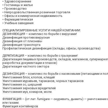
• Здравоохранение
• Гостиницы и жилье
• Производство
• Непродовольственная розничная торговля
• Офисы и коммерческая недвижимость
• Фармацевтическая
• Учебные заведения
СПЕЦИАЛИЗИРОВАНЫЕ УСЛУГИ НАШЕЙ КОМПАНИИ:
ДЕЗИНФЕКЦИЯ – комплекс по борьбе с вирусами!
Дезинфекция противовирусная
Дезинфекция от плесневы
Дезинфекция транспорта
Профилактическая дезинфекция (склады, офисы, производства)
ДЕРАТИЗАЦИЯ – комплекс по борьбе с грызунами!
Дератизация пищевых производств, складов, магазинов, супермаркет
разроботка документации и планов)
Дератизация частного сектора
ДЕЗИНСЕКЦИЯ – комплекс по борьбе с насекомыми (летающими и по
Уничтожения блох, клопов, клещей
Уничтожения муравьев, тараканов, чорных тараканов
Уничтожения ос, шершней
Уничтожения зерновых вредителей
Уничтожения мух, комаров, моли.
ФУМИГАЦИЯ – (от лат. fumigare — окуривать, дымить) — уничтожение
или газами.
Фумигация контейнеров