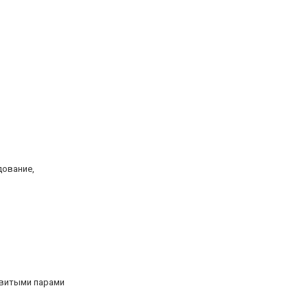
дование,
овитыми парами