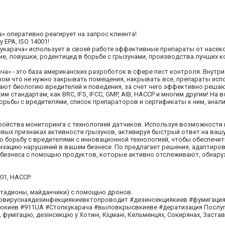
а» оперативно реагирует на запрос клиента!
EPA, ISO 14001!
Кукарача» использует в своей работе эффективные препараты от насе
е, ловушки, родентицид в борьбе с грызунами, производства лучших к
а» - это база американских разроботок в сфере пест контроля. Внутр
зом что не нужно закрывать помещения, накрывать все, препараты ис
ают биологию вредителей и поведения, за счет чего эффективно реша
стандартам, как BRC, IFS, IFCC, GMP, AIB, HACCP и многим другим! На 
рьбы с вредителями, список препараторов и сертификаты к ним, анали
ойства мониторинга с технологией датчиков. Используя возможности и
вых признаках активности грызунов, активируя быстрый ответ на ваш
ю борьбу с вредителями с инновационной технологией, чтобы обеспечит
изацию нарушений в вашем бизнесе. По предлагает решения, адаптиро
бизнеса с помощью продуктов, которые активно отслеживают, обнар
01, HACCP.
стадионы, майданчики) с помощью дронов.
овируснаядезинфекциякиевктопроводит #дезинсекциякиев #фумигаци
иев #911UA #Стопкукарача #выловкрысвкиеве #дератизация Послуг
фумігацію, дезінсекцію у Хотині, Кіцмані, Кельменцях, Сокирянах, Заставн