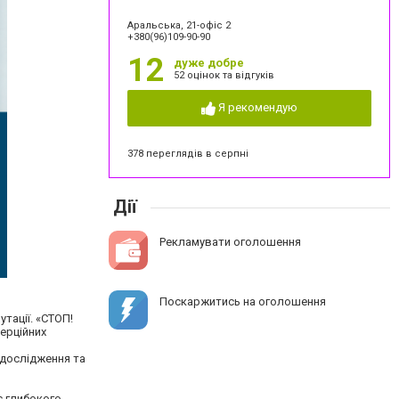
Аральська, 21-офіс 2
+380(96)109-90-90
12
дуже добре
52 оцінок та відгуків
Я рекомендую
378 переглядів в серпні
Дії
Рекламувати оголошення
Поскаржитись на оголошення
тації. «СТОП!
ерційних
 дослідження та
є глибокого