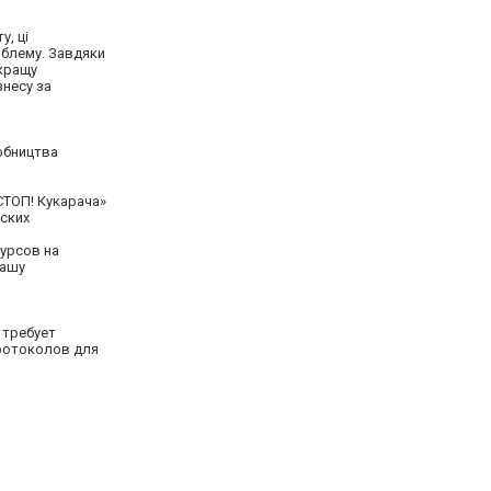
, ці
облему. Завдяки
 кращу
знесу за
робництва
СТОП! Кукарача»
ских
урсов на
вашу
 требует
протоколов для