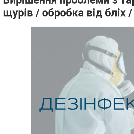
Вирішення проблеми з та
щурів / обробка від бліх 