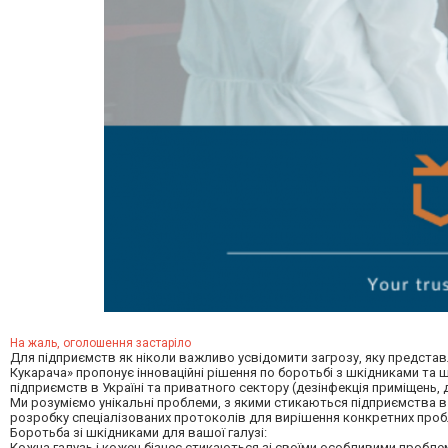
На жаль, оголошення застаріло
Для підприємств як ніколи важливо усвідомити загрозу, яку представля
Кукарача» пропонує інноваційні рішення по боротьбі з шкідниками та
підприємств в Україні та приватного сектору (дезінфекція приміщень, 
Ми розуміємо унікальні проблеми, з якими стикаються підприємства в 
розробку спеціалізованих протоколів для вирішення конкретних пробле
Боротьба зі шкідниками для вашої галузі:
Кожна галузь і кожен бізнес стикаються зі своїми особливими пробле