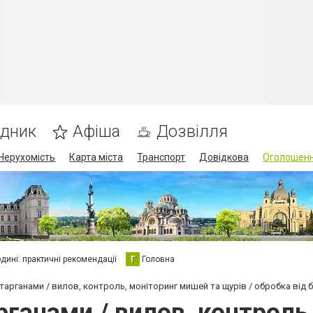
ідник
Афіша
Дозвілля
Нерухомість
Карта міста
Транспорт
Довідкова
Оголошен
юдині: практичні рекомендації
Г
Головна
арганами / вилов, контроль, моніторинг мишей та щурів / обробка від блі