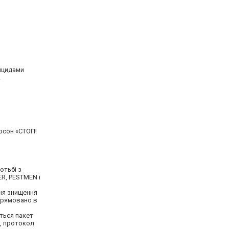
тицидами
.
ерсон «СТОП!
отьбі з
ER, PESTMEN і
ня знищення
прямовано в
ється пакет
я, протокол