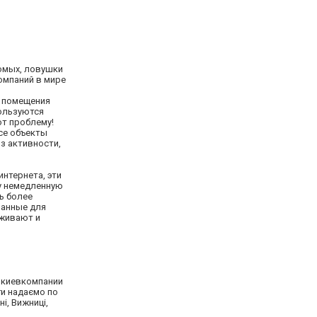
комых, ловушки
омпаний в мире
и помещения
пользуются
ют проблему!
все объекты
з активности,
нтернета, эти
у немедленную
ь более
ванные для
уживают и
якиевкомпании
и надаємо по
і, Вижниці,