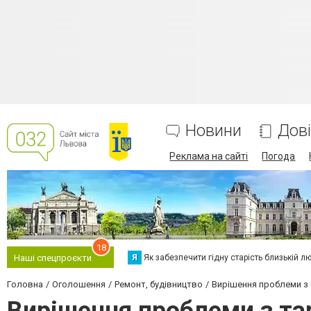
Новини
Дов
Реклама на сайті
Погода
18
Я
Як забезпечити гідну старість близькій л
Наші спецпроєкти
Головна
Оголошення
Ремонт, будівництво
Вирішення проблеми з т