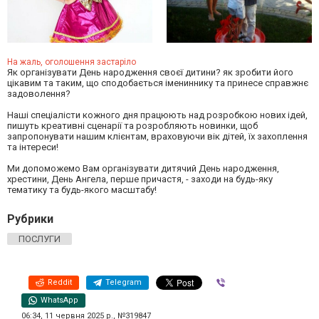
На жаль, оголошення застаріло
Як організувати День народження своєї дитини? як зробити його
цікавим та таким, що сподобається імениннику та принесе справжнє
задоволення?
Наші спеціалісти кожного дня працюють над розробкою нових ідей,
пишуть креативні сценарії та розробляють новинки, щоб
запропонувати нашим клієнтам, враховуючи вік дітей, їх захоплення
та інтереси!
Ми допоможемо Вам організувати дитячий День народження,
хрестини, День Ангела, перше причастя, - заходи на будь-яку
тематику та будь-якого масштабу!
Рубрики
ПОСЛУГИ
Reddit
Telegram
Viber
WhatsApp
06:34, 11 червня 2025 р., №319847