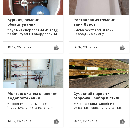
Буріння, ремонт,
Реставрация Ремонт
облаштування
ванн Львов
свердловини на воду у
* буріння свердловин на воду;
Якісна реставрація ванн !
Львівській обл.
* облаштування свердловини;
Проводимо якісну
* підбір та монтаж глибинних
реставрацію всіх форм ванн і
насосів, а...
душових піддонів ! Ми з 20...
13:17,
26 липня
06:32,
23 липня
Монтаж систем опалення,
Сучасний паркан -
водопостачання
огорожа - забор в стилі
Ранчо від Виробника
* проектування і монтаж
Ми справжній виробник
індивідуальних котелень; *
сучасних парканів, відкатних
система опалення; *
та розпашних воріт, які
водопостачання; * канал...
оновлюють будинок, підкре...
13:17,
26 липня
20:44,
27 липня