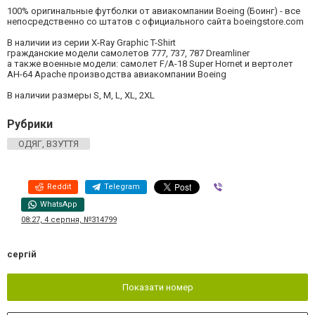
100% оригинальные футболки от авиакомпании Boeing (Боинг) - все
непосредственно со штатов с официального сайта boeingstore.com
В наличии из серии X-Ray Graphic T-Shirt
гражданские модели самолетов 777, 737, 787 Dreamliner
а также военные модели: самолет F/A-18 Super Hornet и вертолет
AH-64 Apache производства авиакомпании Boeing
В наличии размеры S, M, L, XL, 2XL
Рубрики
ОДЯГ, ВЗУТТЯ
Reddit
Telegram
Viber
WhatsApp
08:27, 4 серпня, №314799
сергій
Показати номер