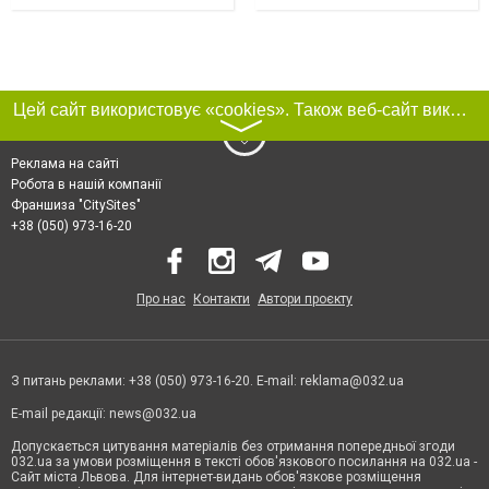
Цей сайт використовує «cookies». Також веб-сайт використовує інтернет-сервіс для збору технічних даних стосовно відвідувачів з метою отримання маркетингової та статистичної інформації. Умови обробки даних відвідувачів сайту див.
〉
Реклама на сайті
Робота в нашій компанії
Франшиза "CitySites"
+38 (050) 973-16-20
Про нас
Контакти
Автори проєкту
З питань реклами: +38 (050) 973-16-20. E-mail:
reklama@032.ua
E-mail редакції:
news@032.ua
Допускається цитування матеріалів без отримання попередньої згоди
032.ua за умови розміщення в тексті обов'язкового посилання на 032.ua -
Сайт міста Львова. Для інтернет-видань обов'язкове розміщення