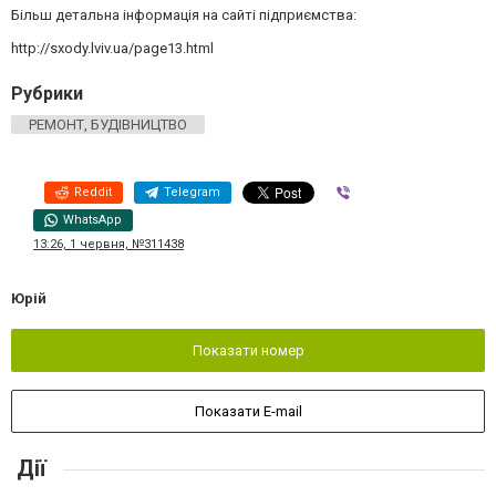
Більш детальна інформація на сайті підприємства:
http://sxody.lviv.ua/page13.html
Рубрики
РЕМОНТ, БУДІВНИЦТВО
Reddit
Telegram
Viber
WhatsApp
13:26, 1 червня, №311438
Юрій
Показати номер
Показати E-mail
Дії