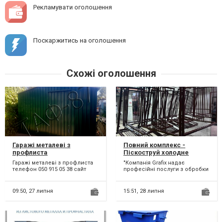
Рекламувати оголошення
Поскаржитись на оголошення
Схожі оголошення
Гаражі металеві з
Повний комплекс -
профлиста
Піскоструй холодне
цинкування, порошкове
Гаражі металеві з профлиста
"Компанія Grafix надає
фарбування
телефон 050 915 05 38 сайт
професійні послуги з обробки
https://avtodomik.com.ua
металу: - Порошкове
Особливості вигот...
фарбування - Піскостру...
09:50,
27 липня
15:51,
28 липня