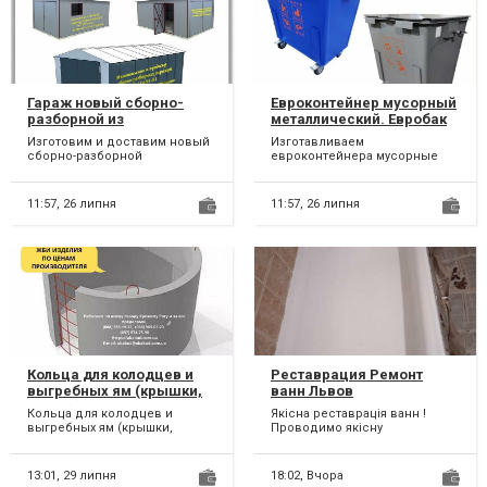
Гараж новый сборно-
Евроконтейнер мусорный
разборной из
металлический. Евробак
профнастила. Гараж
железный для мусора,
Изготовим и доставим новый
Изготавливаем
новый железный
отходов
сборно-разборной
евроконтейнера мусорные
секционный ГАРАЖ с
металлические с объёмом
односкатной и двускатной
заполнения 1.1 куб/м³ и
крышей. Мы...
евробаки желез...
11:57,
26 липня
11:57,
26 липня
Кольца для колодцев и
Реставрация Ремонт
выгребных ям (крышки,
ванн Львов
днища)
Кольца для колодцев и
Якісна реставрація ванн !
выгребных ям (крышки,
Проводимо якісну
днища) Кольца для колодцев
реставрацію всіх форм ванн і
и выгребных ям.
душових піддонів ! Ми з 20...
Железобето...
13:01,
29 липня
18:02,
Вчора