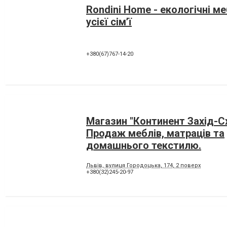
Rondini Home - екологічні ме
усієї сім’ї
+380(67)767-14-20
Магазин "Континент Захід-Сх
Продаж меблів, матраців та
домашнього текстилю.
Львів, вулиця Городоцька, 174, 2 поверх
+380(32)245-20-97