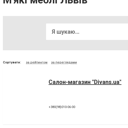
М'які меблі Львів
Сортувати:
за рейтингом
за переглядами
Салон-магазин "Divans.ua"
+380(98)010-06-00