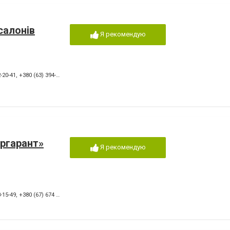
салонів
Я рекомендую
-20-41
,
+380 (63) 394-10-26
ргарант»
Я рекомендую
-15-49
,
+380 (67) 674 44 21