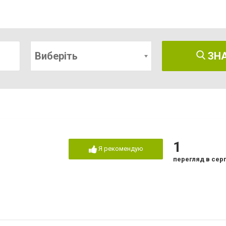
Виберіть
ЗН
1
Я рекомендую
перегляд в сер