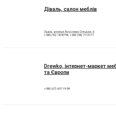
Діваль, салон меблів
Львів, вулиця Ярослава Стецька, 6
+380 (95) 1878798
,
+380 (98) 7110177
Drewko, інтернет-маркет ме
та Європи
+380 (67) 607-19-38