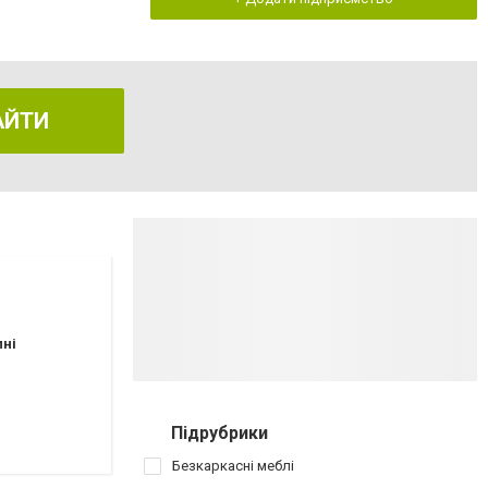
АЙТИ
пні
Підрубрики
Безкаркасні меблі