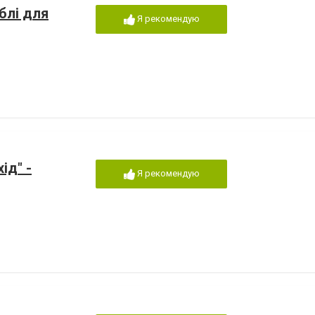
блі для
Я рекомендую
ід" -
Я рекомендую