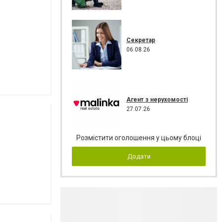
Секретар
06.08.26
Агент з нерухомості
27.07.26
Розмістити оголошення у цьому блоці
Додати