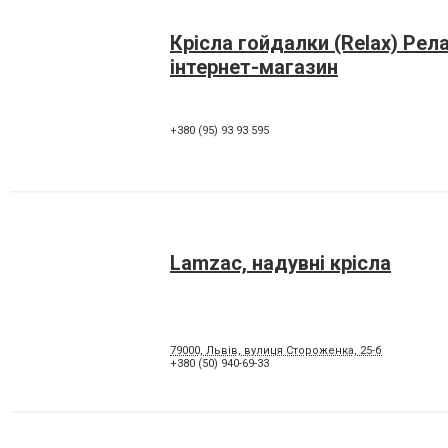
Крісла гойдалки (Relax) Рела
інтернет-магазин
+380 (95) 93 93 595
Lamzac, надувні крісла
79000, Львів, вулиця Стороженка, 25-б
+380 (50) 940-69-33