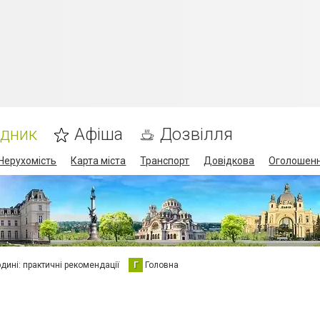
ідник
Афіша
Дозвілля
Нерухомість
Карта міста
Транспорт
Довідкова
Оголошен
юдині: практичні рекомендації
Г
Головна