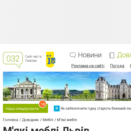
Новини
Дов
Реклама на сайті
Погода
18
Я
Як забезпечити гідну старість близькій л
Наші спецпроєкти
Головна
Довідник
Меблі
М'які меблі